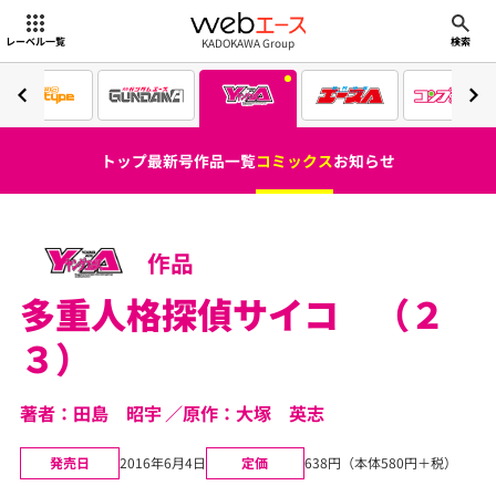
webエース
KADOKAWA Group
レーベル一覧
検索
トップ
最新号
作品一覧
コミックス
お知らせ
作品
多重人格探偵サイコ （２
３）
著者：田島 昭宇
原作：大塚 英志
発売日
2016年6月4日
定価
638円（本体580円＋税）