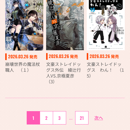
不足を克服し世界
最強へと至る 7
2026.03.26
2026.03.26
2026.03.26
発売
発売
発売
文豪ストレイドッ
文豪ストレイドッ
崩壊世界の魔法杖
グス外伝 綾辻行
グス わん！ （1
職人 （１）
人VS.京極夏彦
5）
（3）
1
2
3
...
21
次へ