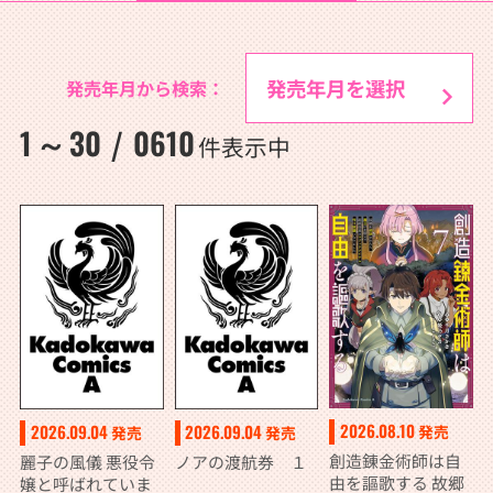
発売年月から検索：
1
30
0610
～
/
件表示中
2026.08.10
2026.09.04
2026.09.04
発売
発売
発売
創造錬金術師は自
麗子の風儀 悪役令
ノアの渡航券 １
由を謳歌する 故郷
嬢と呼ばれていま