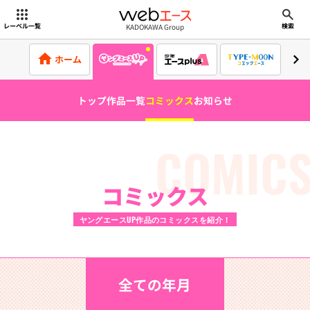
webエース
KADOKAWA Group
レーベル一覧
検索
ホーム
トップ
作品一覧
コミックス
お知らせ
COMIC
コミックス
ヤングエースUP作品のコミックスを紹介！
全ての年月