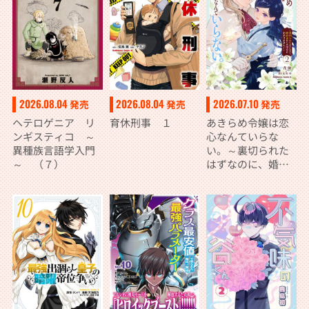
2026.08.04
2026.08.04
2026.07.10
発売
発売
発売
ヘテロゲニア リ
育休刑事 １
あきらめ令嬢は恋
ンギスティコ ～
心なんていらな
異種族言語学入門
い。～裏切られた
～ （７）
はずなのに、婚約
者からの溺愛が止
まりません！～
（２）