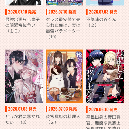
2026.07.10
2026.07.10
2026.07.03
発売
発売
発売
最強出涸らし皇子
クラス最安値で売
不気味の谷くん
の暗躍帝位争い
られた俺は、実は
（２）
（１０）
最強パラメーター
（10）
2026.07.03
2026.07.03
発売
発売
2026.06.10
発売
どうか君に暴かれ
後宮冥府の料理人
平民出身の帝国将
たい （3）
（２）
官、無能な貴族上
官を蹂躙して成り