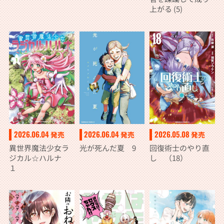
上がる (5)
2026.06.04
2026.06.04
2026.05.08
発売
発売
発売
異世界魔法少女ラ
光が死んだ夏 9
回復術士のやり直
ジカル☆ハルナ
し （18）
１