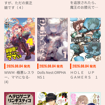
を追放されたら、
すが、ただの貧乏
魔王のお膝元で超
娘です（４）
絶効果のマジック
アイテム作り放題
になりました (７)
2026.08.04
2026.08.04
2026.08.04
発売
発売
発売
ＷＷＭ -極悪レスラ
Dolls Nest:ORPHA
ＨＯＬＥ ＵＰ
ー、ママになる-
NS 1
ＧＡＭＥＲＳ １
(4)