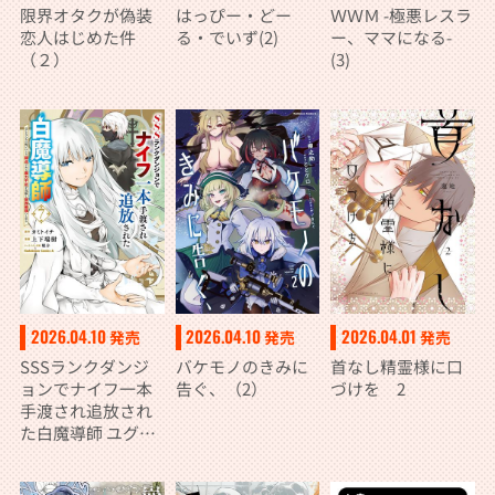
限界オタクが偽装
はっぴー・どー
ＷＷＭ -極悪レスラ
恋人はじめた件
る・でいず(2)
ー、ママになる-
（２）
(3)
2026.04.10
2026.04.10
2026.04.01
発売
発売
発売
SSSランクダンジ
バケモノのきみに
首なし精霊様に口
ョンでナイフ一本
告ぐ、（2）
づけを 2
手渡され追放され
た白魔導師 ユグド
ラシルの呪いによ
り弱点である魔力