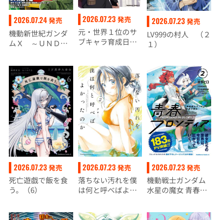
2026.07.23
発売
2026.07.24
発売
2026.07.23
発売
元・世界１位のサ
機動新世紀ガンダ
LV999の村人 （２
ブキャラ育成日
ムＸ ～ＵＮＤＥ
１）
記 ～廃プレイヤ
Ｒ ＴＨＥ ＭＯ
ー、異世界を攻略
ＯＮＬＩＧＨＴ
中！～ （１４）
～ （１）
2026.07.23
2026.07.23
2026.07.23
発売
発売
発売
死亡遊戯で飯を食
落ちない汚れを僕
機動戦士ガンダム
う。（6）
は何と呼べばよか
水星の魔女 青春フ
ったのか（２）
ロンティア ２