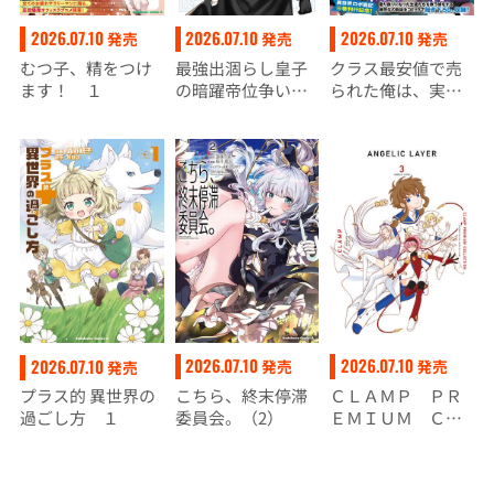
2026.07.10
2026.07.10
2026.07.10
発売
発売
発売
むつ子、精をつけ
最強出涸らし皇子
クラス最安値で売
ます！ １
の暗躍帝位争い
られた俺は、実は
（１０）
最強パラメーター
（10）
2026.07.10
2026.07.10
2026.07.10
発売
発売
発売
こちら、終末停滞
ＣＬＡＭＰ ＰＲ
プラス的 異世界の
委員会。（2）
ＥＭＩＵＭ ＣＯ
過ごし方 １
ＬＬＥＣＴＩＯ
Ｎ ＡＮＧＥＬＩ
Ｃ ＬＡＹＥＲ