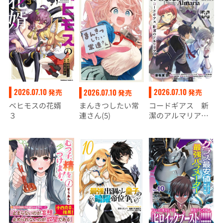
役達による犯罪を
話で手いっぱいな
未然に防いでスロ
ので、王子様との
ーライフを目指
恋愛はまた今度！
す 2
2026.07.10
2026.07.10
2026.07.10
発売
発売
発売
ベヒモスの花婿
コードギアス 新
まんきつしたい常
３
潔のアルマリア
連さん(5)
（２）