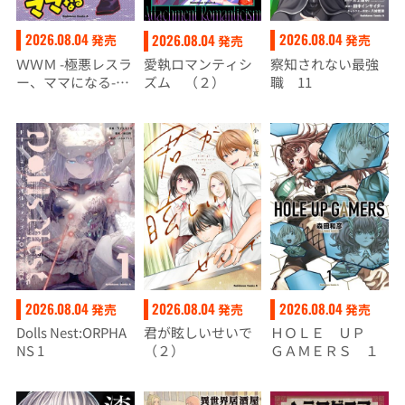
2026.08.04
2026.08.04
2026.08.04
発売
発売
発売
ＷＷＭ -極悪レスラ
察知されない最強
愛執ロマンティシ
ー、ママになる-
職 11
ズム （２）
(4)
2026.08.04
2026.08.04
2026.08.04
発売
発売
発売
Dolls Nest:ORPHA
君が眩しいせいで
ＨＯＬＥ ＵＰ
NS 1
（２）
ＧＡＭＥＲＳ １