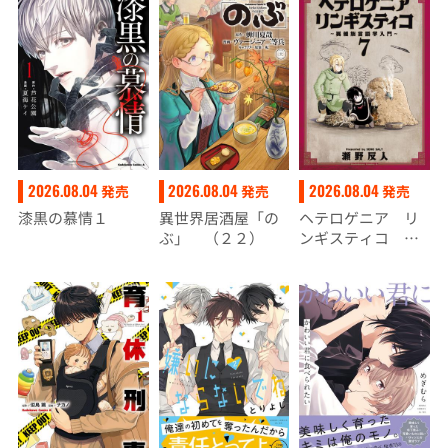
2026.08.04
2026.08.04
2026.08.04
発売
発売
発売
漆黒の慕情１
異世界居酒屋「の
ヘテロゲニア リ
ぶ」 （２２）
ンギスティコ ～
異種族言語学入門
～ （７）