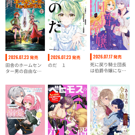
2026.07.17
発売
2026.07.23
2026.07.23
発売
発売
死に戻り騎士団長
田舎のホームセン
のだ １
は伯爵令嬢になり
ター男の自由な異
たい （3）
世界生活 （１
６）