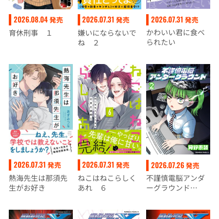
2026.07.31
2026.08.04
2026.07.31
発売
発売
発売
かわいい君に食べ
育休刑事 １
嫌いにならないで
られたい
ね ２
2026.07.31
2026.07.31
2026.07.26
発売
発売
発売
熱海先生は那須先
ねこはねこらしく
不謹慎電脳アンダ
生がお好き
あれ ６
ーグラウンド
（２）