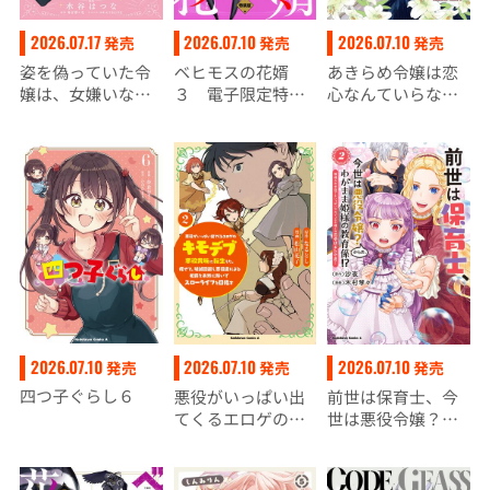
2026.07.17
2026.07.10
2026.07.10
発売
発売
発売
姿を偽っていた令
ベヒモスの花婿
あきらめ令嬢は恋
嬢は、女嫌いな公
３ 電子限定特装
心なんていらな
爵様のお世話係を
版
い。～裏切られた
しているうちに溺
はずなのに、婚約
愛されていたみた
者からの溺愛が止
いです１
まりません！～
（２）
2026.07.10
2026.07.10
2026.07.10
発売
発売
発売
四つ子ぐらし６
悪役がいっぱい出
前世は保育士、今
てくるエロゲのキ
世は悪役令嬢？か
モデブ悪役貴族に
らの、わがまま姫
転生した。痩せ
様の教育係!?
て、破滅回避し悪
（２） 姫様のお世