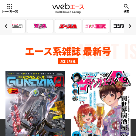
webエース
KADOKAWA Group
レーベル一覧
検索
LATEST I
エース系雑誌 最新号
ACE LABEL