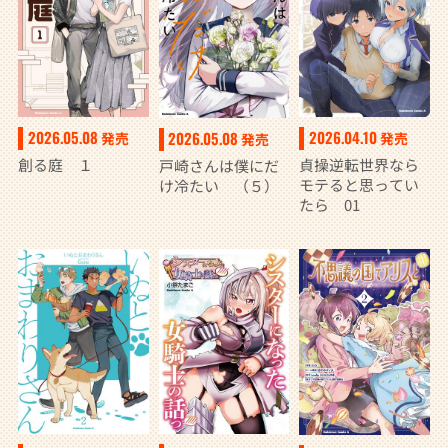
2026.05.08
2026.04.10
2026.05.08
発売
発売
発売
創る庭 １
貞操逆転世界なら
戸崎さんは僕にだ
モテると思ってい
け冷たい （５）
たら 01