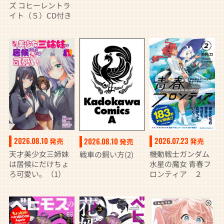
ズ コヒーレントラ
イト（５）CD付き
2026.08.10
2026.07.23
2026.08.10
発売
発売
発売
天才美少女三姉妹
機動戦士ガンダム
戦車の飼い方(2)
は居候にだけちょ
水星の魔女 青春フ
ろ可愛い。（1）
ロンティア ２