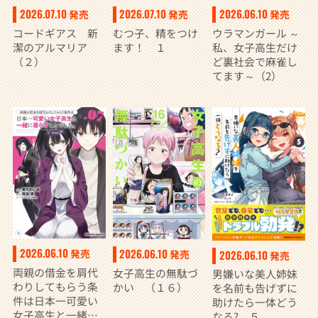
2026.07.10
2026.07.10
2026.06.10
発売
発売
発売
コードギアス 新
むつ子、精をつけ
ウラマンガール ～
潔のアルマリア
ます！ １
私、女子高生だけ
（２）
ど裏社会で麻雀し
てます～（2）
2026.06.10
2026.06.10
発売
2026.06.10
発売
発売
両親の借金を肩代
女子高生の無駄づ
男嫌いな美人姉妹
わりしてもらう条
かい （１６）
を名前も告げずに
件は日本一可愛い
助けたら一体どう
女子高生と一緒に
なる? ５