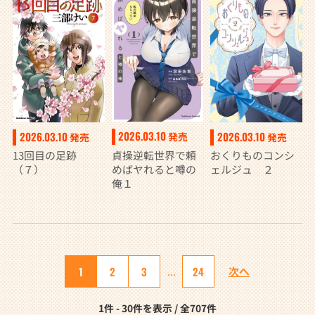
2026.03.10
2026.03.10
2026.03.10
発売
発売
発売
貞操逆転世界で頼
13回目の足跡
おくりものコンシ
めばヤれると噂の
（７）
ェルジュ ２
俺１
1
2
3
...
24
次へ
1件 - 30件を表示 / 全707件