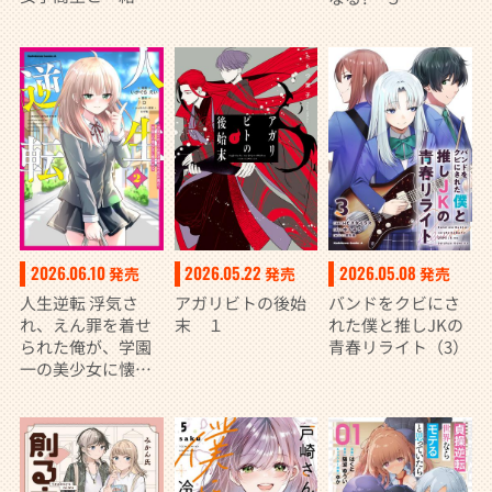
暮らすことでし
た。 （7）
2026.06.10
2026.05.22
2026.05.08
発売
発売
発売
人生逆転 浮気さ
アガリビトの後始
バンドをクビにさ
れ、えん罪を着せ
末 １
れた僕と推しJKの
られた俺が、学園
青春リライト（3）
一の美少女に懐か
れる ２