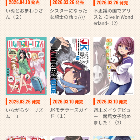
2026.04.10
2026.03.26
2026.03.26
発売
発売
発売
いぬとおまわりさ
シスターになった
不思議の国でアリ
ん（２）
女騎士の話っ////
スと -Dive in Wond
erland-（2）
2026.03.10
2026.03.26
2026.03.10
発売
発売
発売
JKモデラーズガイ
いながらツーリズ
週末メイクデビュ
ド（１）
ム １
ー 競馬女子始め
ました！（2）