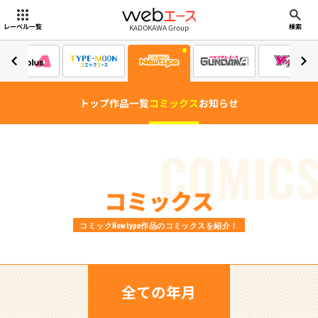
webエース
KADOKAWA Group
レーベル一覧
検索
トップ
作品一覧
コミックス
お知らせ
COMIC
コミックス
コミックNewtype作品のコミックスを紹介！
全ての年月