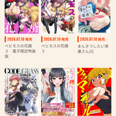
2026.07.10
2026.07.10
2026.07.10
発売
発売
発売
ベヒモスの花婿
ベヒモスの花婿
まんきつしたい常
３ 電子限定特装
３
連さん(5)
版