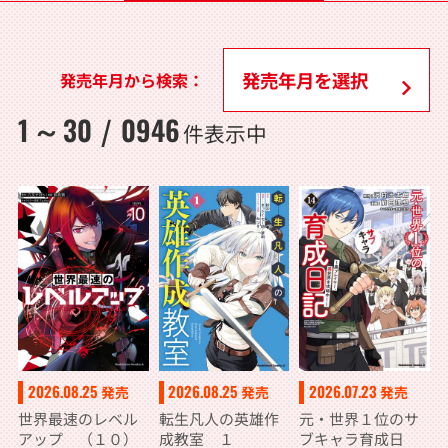
発売年月から検索：
1
30
0946
～
/
件表示中
2026.08.25
2026.07.23
2026.08.25
発売
発売
発売
世界最速のレベル
元・世界１位のサ
転生凡人の英雄作
アップ （１０）
ブキャラ育成日
成教室 １