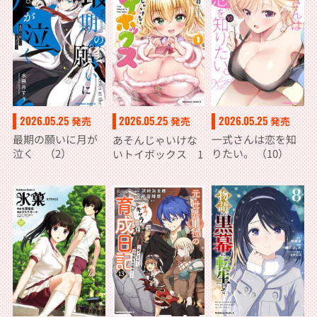
2026.05.25
2026.05.25
2026.05.25
発売
発売
発売
最期の願いに月が
一式さんは恋を知
あそんじゃいけな
泣く （2）
りたい。 （10）
いトイボックス 1