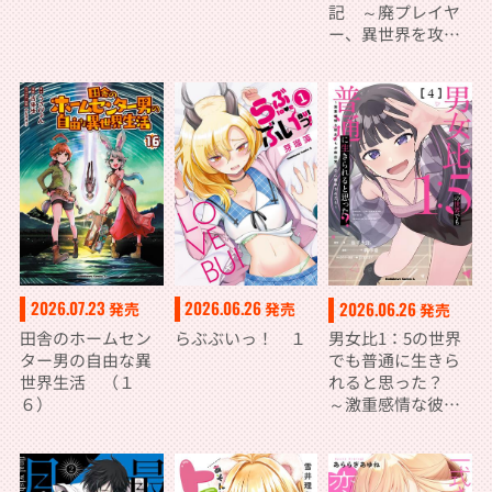
記 ～廃プレイヤ
ー、異世界を攻略
中！～ （１４）
2026.07.23
2026.06.26
2026.06.26
発売
発売
発売
田舎のホームセン
らぶぶいっ！ １
男女比1：5の世界
ター男の自由な異
でも普通に生きら
世界生活 （１
れると思った？
６）
～激重感情な彼女
たちが無自覚男子
に翻弄されたら～
４