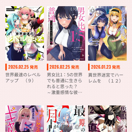
2026.02.25
2026.02.25
2026.01.23
発売
発売
発売
世界最速のレベル
男女比1：5の世界
異世界迷宮でハー
アップ （９）
でも普通に生きら
レムを （１２）
れると思った？
～激重感情な彼女
たちが無自覚男子
に翻弄されたら～
３