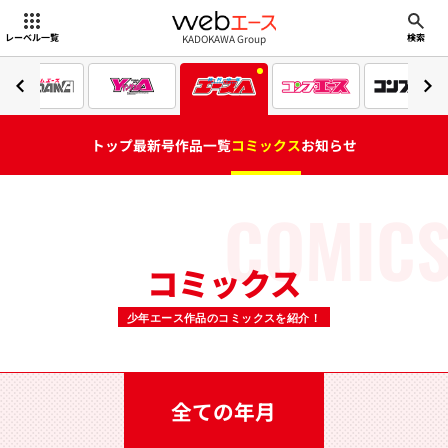
webエース
KADOKAWA Group
レーベル一覧
検索
トップ
最新号
作品一覧
コミックス
お知らせ
COMIC
コミックス
少年エース作品のコミックスを紹介！
全ての年月