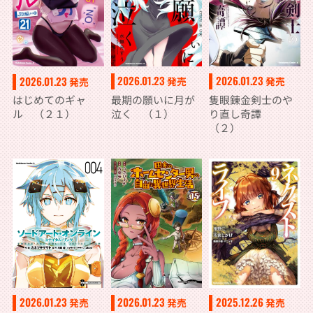
2026.01.23
2026.01.23
2026.01.23
発売
発売
発売
最期の願いに月が
隻眼錬金剣士のや
はじめてのギャ
泣く （１）
り直し奇譚
ル （２１）
（２）
2026.01.23
2026.01.23
2025.12.26
発売
発売
発売