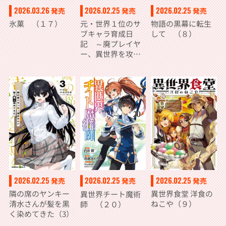
2026.03.26
2026.02.25
2026.02.25
発売
発売
発売
氷菓 （１７）
元・世界１位のサ
物語の黒幕に転生
ブキャラ育成日
して （８）
記 ～廃プレイヤ
ー、異世界を攻略
中！～ （１３）
2026.02.25
2026.02.25
2026.02.25
発売
発売
発売
隣の席のヤンキー
異世界食堂 洋食の
異世界チート魔術
清水さんが髪を黒
ねこや（９）
師 （２０）
く染めてきた（3）