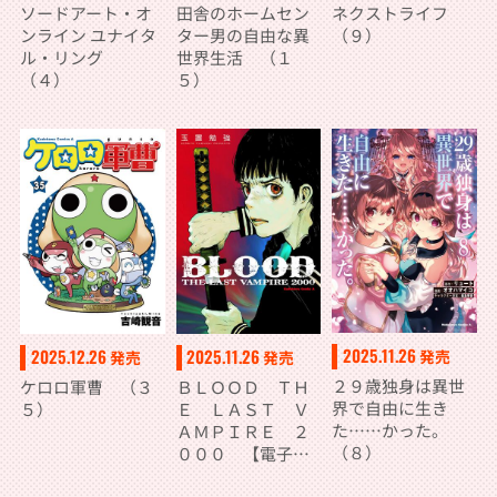
ソードアート・オ
田舎のホームセン
ネクストライフ
ンライン ユナイタ
ター男の自由な異
（９）
ル・リング
世界生活 （１
（４）
５）
2025.11.26
2025.12.26
2025.11.26
発売
発売
発売
２９歳独身は異世
ケロロ軍曹 （３
ＢＬＯＯＤ ＴＨ
界で自由に生き
５）
Ｅ ＬＡＳＴ Ｖ
た……かった。
ＡＭＰＩＲＥ ２
（８）
０００ 【電子
版】