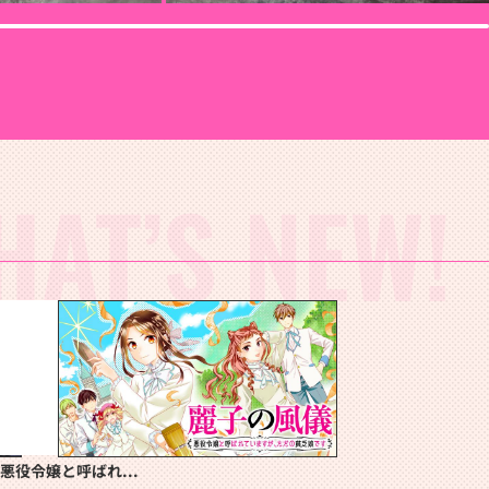
HAT’S NEW!
悪役令嬢と呼ばれ...