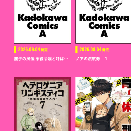
2026.09.04
2026.09.04
発売
発売
麗子の風儀 悪役令嬢と呼ばれていますが、ただの貧乏娘です（４）
ノアの渡航券 １