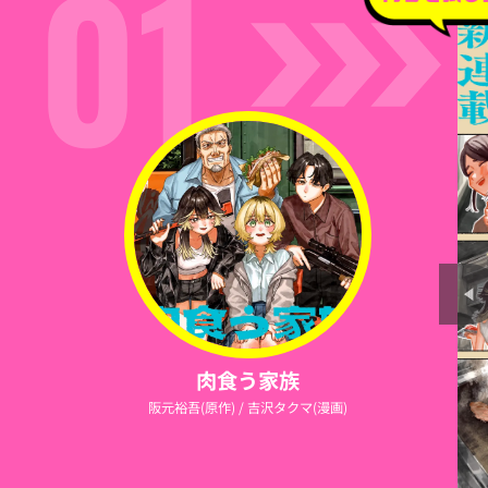
01
肉食う家族
阪元裕吾(原作) / 吉沢タクマ(漫画)