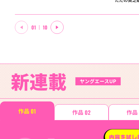
01
10
新連載
ヤングエースUP
作品
作品
作品