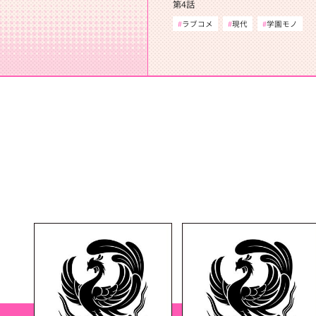
第4話
ラブコメ
現代
学園モノ