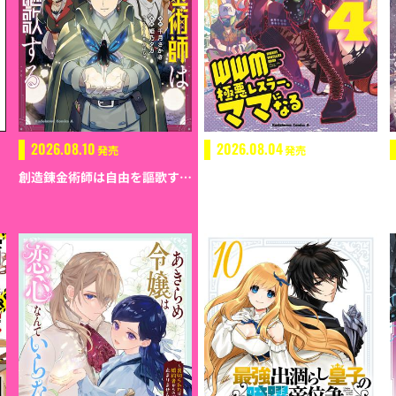
2026.08.10
2026.08.04
発売
発売
創造錬金術師は自由を謳歌する 故郷を追放されたら、魔王のお膝元で超絶効果のマジックアイテム作り放題になりました (７)
ＷＷＭ -極悪レスラー、ママになる- (4)