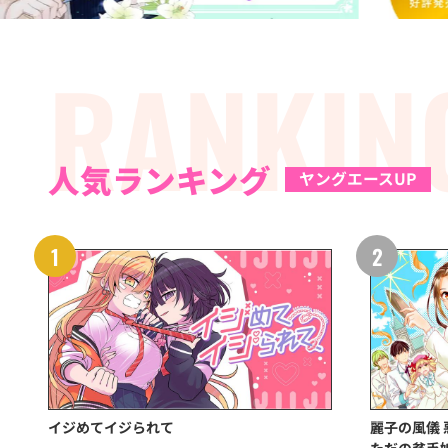
RANKIN
人気ランキング
ヤングエースUP
イジめてイジられて
麗子の風儀
ただの貧乏