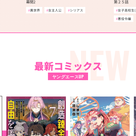
幕間2
第２５話
異世界
女主人公
シリアス
女子高校生(J
悪役令嬢
NEW
最新コミックス
ヤングエースUP