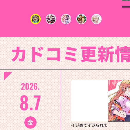
カドコミ更新
2026.
8.7
金
イジめてイジられて