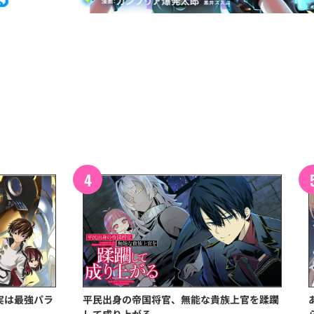
実は最強パラ
平民出身の帝国将官、無能な貴族上官を蹂躙
して成り上がる