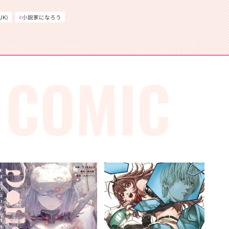
K)
小説家になろう
 COMIC