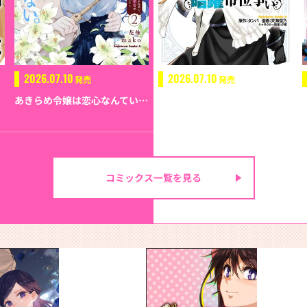
2026.07.10
2026.07.10
発売
発売
あきらめ令嬢は恋心なんていらない。～裏切られたはずなのに、婚約者からの溺愛が止まりません！～ （２）
最強出涸らし皇子の暗躍帝位争い （１０）
コミックス一覧を見る