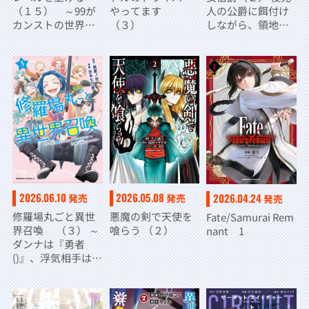
やってます
人の公爵に餌付け
（１５） ～99が
（３）
しながら、領地発
カンストの世界で
展のために万能魔
レベル800万からス
法で色々作るつも
タート～
りです
2026.06.10
2026.05.08
2026.04.24
発売
発売
発売
修羅場丸ごと異世
悪魔の剣で天使を
Fate/Samurai Rem
界召喚 （３） ～
喰らう （２）
nant 1
ダンナは『勇者
()』、浮気相手は
『せいじょ』サ
マ。『主婦』の私
は不要ですね？～