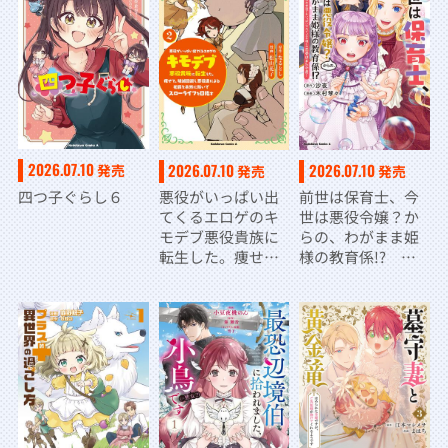
価が上がっていく
件について～
2026.07.10
2026.07.10
2026.07.10
発売
発売
発売
四つ子ぐらし６
悪役がいっぱい出
前世は保育士、今
てくるエロゲのキ
世は悪役令嬢？か
モデブ悪役貴族に
らの、わがまま姫
転生した。痩せ
様の教育係!?
て、破滅回避し悪
（２） 姫様のお世
役達による犯罪を
話で手いっぱいな
未然に防いでスロ
ので、王子様との
ーライフを目指
恋愛はまた今度！
す 2