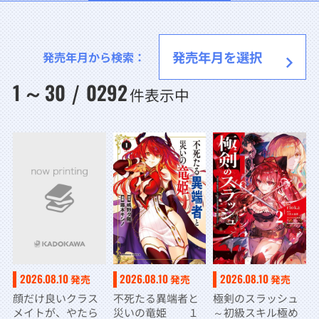
発売年月から検索：
1
30
0292
～
/
件表示中
2026.08.10
2026.08.10
2026.08.10
発売
発売
発売
顔だけ良いクラス
不死たる異端者と
極剣のスラッシュ
メイトが、やたら
災いの竜姫 １
～初級スキル極め