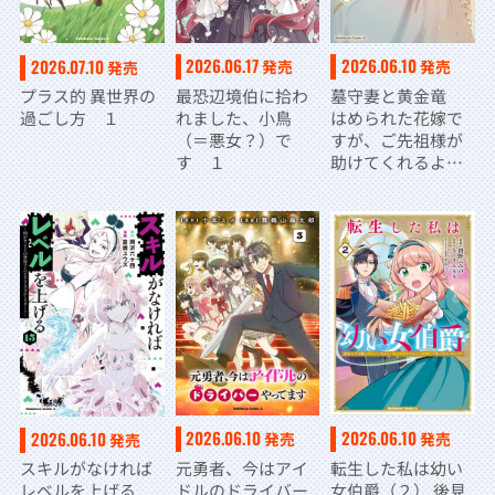
2026.06.17
2026.06.10
2026.07.10
発売
発売
発売
最恐辺境伯に拾わ
墓守妻と黄金竜
プラス的 異世界の
れました、小鳥
はめられた花嫁で
過ごし方 １
（＝悪女？）で
すが、ご先祖様が
す １
助けてくれるよう
です （３）
2026.06.10
2026.06.10
2026.06.10
発売
発売
発売
元勇者、今はアイ
転生した私は幼い
スキルがなければ
ドルのドライバー
女伯爵（２） 後見
レベルを上げる