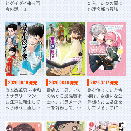
とグイグイ来る百
たら、いつの間に
合の話。３
か迷宮都市最強に
なってたんだが～
2
2026.08.10
2026.08.10
2026.07.17
発売
発売
発売
旗本改革男 ～令和
貴族の三男、でく
姿を偽っていた令
のサラリーマン、
の坊から最強魔術
嬢は、女嫌いな公
お江戸に転生して
士へ。パラメータ
爵様のお世話係を
べらぼう世直し
ーを調節して、す
しているうちに溺
～ １
べての魔術を魔改
愛されていたみた
造！ １ ～気まま
いです１
に遊んでいるだけ
なのに、何故か評