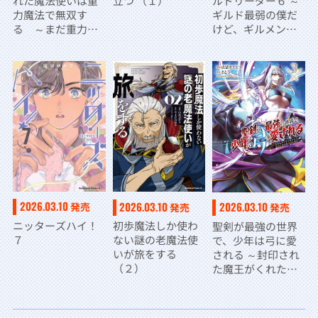
れた魔法使いは重
立つ （１）
ルドリーダー６ ～
力魔法で無双す
ギルド最弱の僕だ
る ～まだ重力の
けど、ギルメン全
概念のない世界に
員の愛が重くてギ
て、少年は万有引
ルドをやめられま
力の王となる～ ５
せん～
2026.03.10
2026.03.10
2026.03.10
発売
発売
発売
ニッターズハイ！
初歩魔法しか使わ
聖剣が最強の世界
７
ない謎の老魔法使
で、少年は弓に愛
いが旅をする
される ～封印され
（２）
た魔王がくれた力
で聖剣士たちを援
護します～３