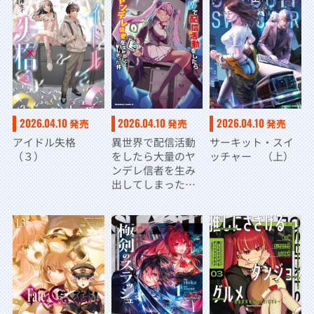
2026.04.10
2026.04.10
2026.04.10
発売
発売
発売
アイドル失格
異世界で配信活動
サーキット・スイ
（３）
をしたら大量のヤ
ッチャー （上）
ンデレ信者を生み
出してしまった件
（７）