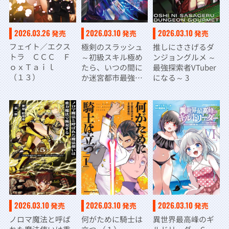
2026.03.26
2026.03.10
2026.03.10
発売
発売
発売
フェイト／エクス
極剣のスラッシュ
推しにささげるダ
トラ ＣＣＣ Ｆ
～初級スキル極め
ンジョングルメ ～
ｏｘＴａｉｌ
たら、いつの間に
最強探索者VTuber
（１３）
か迷宮都市最強に
になる～ 3
なってたんだが～
1
2026.03.10
2026.03.10
2026.03.10
発売
発売
発売
ノロマ魔法と呼ば
何がために騎士は
異世界最高峰のギ