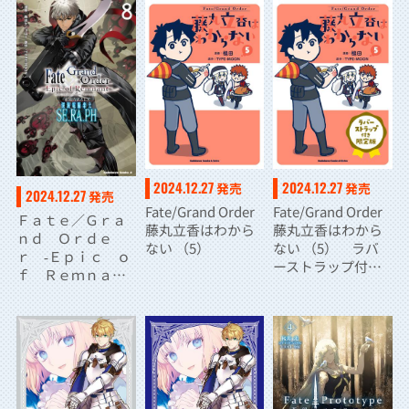
2024.12.27
2024.12.27
発売
発売
2024.12.27
発売
Fate/Grand Order
Fate/Grand Order
Ｆａｔｅ／Ｇｒａ
藤丸立香はわから
藤丸立香はわから
ｎｄ Ｏｒｄｅ
ない （5）
ない （5） ラバ
ｒ ‐Ｅｐｉｃ ｏ
ーストラップ付き
ｆ Ｒｅｍｎａｎ
限定版
ｔ‐ 亜種特異点Ｅ
Ｘ 深海電脳楽
土 ＳＥ．ＲＡ．
ＰＨ （８）