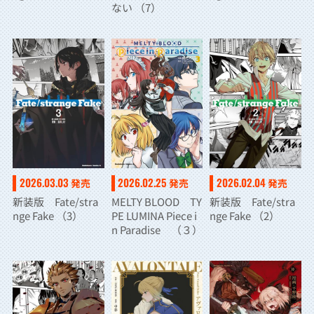
ない （7）
2026.03.03
2026.02.25
2026.02.04
発売
発売
発売
新装版 Fate/stra
MELTY BLOOD TY
新装版 Fate/stra
nge Fake （3）
PE LUMINA Piece i
nge Fake （2）
n Paradise （３）