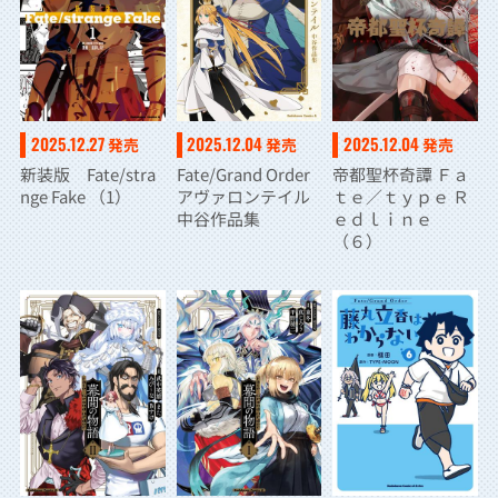
2025.12.27
2025.12.04
2025.12.04
発売
発売
発売
新装版 Fate/stra
Fate/Grand Order
帝都聖杯奇譚 Ｆａ
nge Fake （1）
アヴァロンテイル
ｔｅ／ｔｙｐｅ Ｒ
中谷作品集
ｅｄｌｉｎｅ
（６）