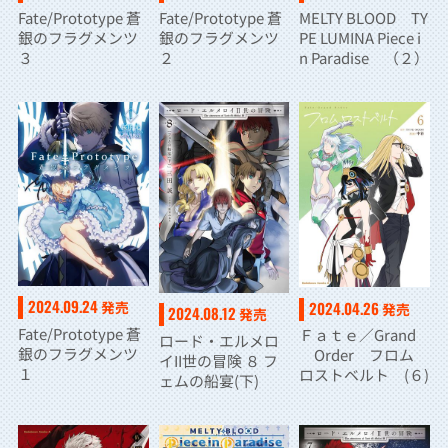
Fate/Prototype 蒼
Fate/Prototype 蒼
MELTY BLOOD TY
銀のフラグメンツ
銀のフラグメンツ
PE LUMINA Piece i
３
２
n Paradise （２）
2024.09.24
2024.04.26
発売
発売
2024.08.12
発売
Fate/Prototype 蒼
Ｆａｔｅ／Grand
ロード・エルメロ
銀のフラグメンツ
Order フロム
イII世の冒険 ８ フ
１
ロストベルト (６)
ェムの船宴(下)