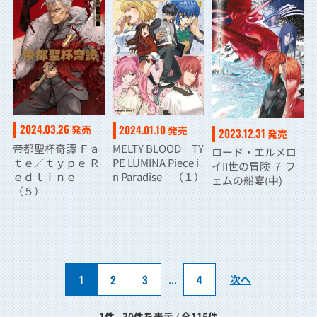
2024.03.26
2024.01.10
発売
発売
2023.12.31
発売
帝都聖杯奇譚 Ｆａ
MELTY BLOOD TY
ロード・エルメロ
ｔｅ／ｔｙｐｅ Ｒ
PE LUMINA Piece i
イII世の冒険 ７ フ
ｅｄｌｉｎｅ
n Paradise （１）
ェムの船宴(中)
（５）
1
2
3
...
4
次へ
1件 - 30件を表示 / 全115件