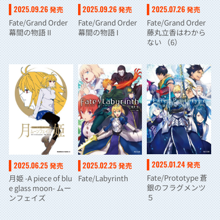
2025.09.26
2025.09.26
2025.07.26
発売
発売
発売
Fate/Grand Order
Fate/Grand Order
Fate/Grand Order
幕間の物語 II
幕間の物語 I
藤丸立香はわから
ない （6）
2025.01.24
2025.06.25
2025.02.25
発売
発売
発売
Fate/Prototype 蒼
月姫 -A piece of blu
Fate/Labyrinth
銀のフラグメンツ
e glass moon- ムー
５
ンフェイズ