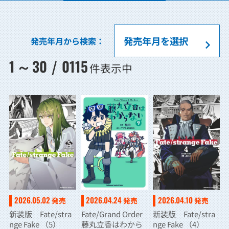
発売年月から検索：
1
30
0115
～
/
件表示中
2026.05.02
2026.04.24
2026.04.10
発売
発売
発売
新装版 Fate/stra
Fate/Grand Order
新装版 Fate/stra
nge Fake （5）
藤丸立香はわから
nge Fake （4）