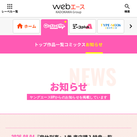
webエース
KADOKAWA Group
レーベル一覧
検索
ホーム
トップ
作品一覧
コミックス
お知らせ
NEWS
お知らせ
ヤングエースUPからのお知らせを掲載しています
2026.08.04