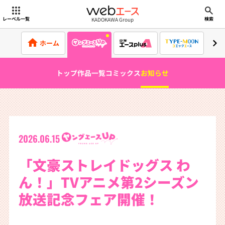
webエース
KADOKAWA Group
レーベル一覧
検索
ホーム
トップ
作品一覧
コミックス
お知らせ
2026.06.15
「文豪ストレイドッグス わ
ん！」TVアニメ第2シーズン
放送記念フェア開催！