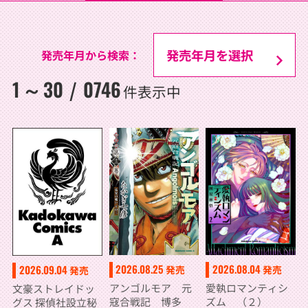
発売年月から検索：
1
30
0746
～
/
件表示中
2026.08.25
2026.08.04
2026.09.04
発売
発売
発売
アンゴルモア 元
愛執ロマンティシ
文豪ストレイドッ
寇合戦記 博多
ズム （２）
グス 探偵社設立秘