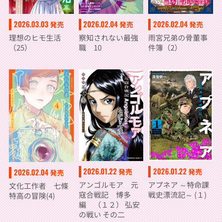
2026.03.03
2026.02.04
2026.02.04
発売
発売
発売
理想のヒモ生活
察知されない最強
雨宮兄弟の骨董事
（25）
職 10
件簿（2）
2026.01.22
2026.01.22
発売
2026.02.04
発売
発売
アンゴルモア 元
アプネア ～特命課
文化工作者 七條
寇合戦記 博多
戦史漂流記～ (１)
特高の冒険(4)
編 （１２） 弘安
の戦い その二