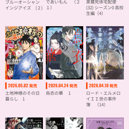
であいもん （２
黒鷺死体宅配便
ブルーオーシャン
１）
(32) シーズン0 高校
インジアイズ (２)
生編（4）
2026.05.02
2026.04.24
2026.04.10
発売
発売
発売
土地神様のその日
烏衣の華 １
ロード・エルメロ
暮らし 1
イＩＩ世の事件
簿 （14）