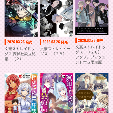
2026.03.26
発売
2026.03.26
2026.03.26
発売
発売
文豪ストレイドッ
文豪ストレイドッ
文豪ストレイドッ
グス （２８）
グス （２８）
グス 探偵社設立秘
アクリルブックエ
話 （２）
ンド付き限定版