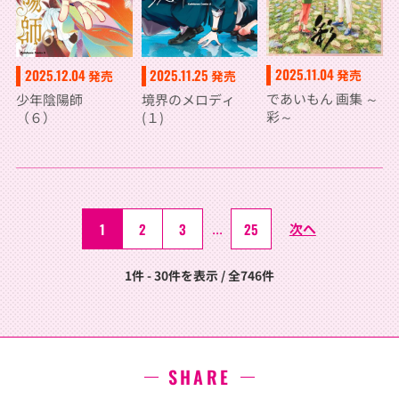
2025.11.04
2025.12.04
2025.11.25
発売
発売
発売
であいもん 画集 ～
少年陰陽師
境界のメロディ
彩～
（６）
(１)
1
2
3
...
25
次へ
1件 - 30件を表示 / 全746件
SHARE