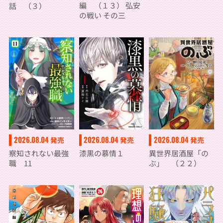
編 （１３） 弘安
話 （３）
の戦い その三
2026.08.04
2026.08.04
2026.08.04
発売
発売
発売
漆黒の慕情１
異世界居酒屋「の
察知されない最強
ぶ」 （２２）
職 11