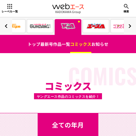
webエース
KADOKAWA Group
レーベル一覧
検索
トップ
最新号
作品一覧
コミックス
お知らせ
COMIC
コミックス
ヤングエース作品のコミックスを紹介！
全ての年月