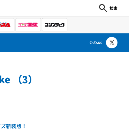
検索
公式SNS
ake （3）
Ｎ
イズ新装版！