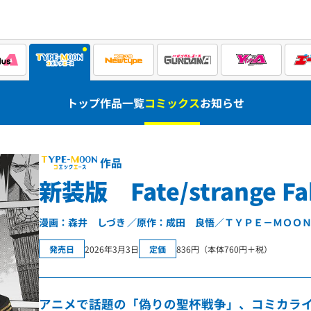
トップ
作品一覧
コミックス
お知らせ
作品
新装版 Fate/strange F
漫画：森井 しづき
原作：成田 良悟／ＴＹＰＥ－ＭＯＯ
発売日
2026年3月3日
定価
836円（本体760円＋税）
アニメで話題の「偽りの聖杯戦争」、コミカラ