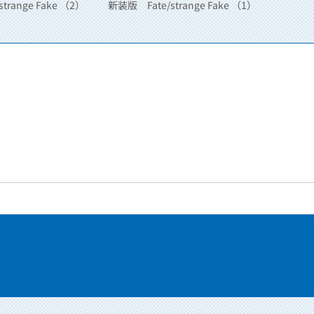
trange Fake （2）
新装版 Fate/strange Fake （1）