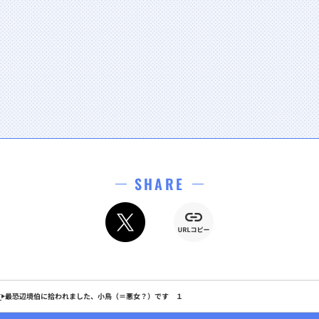
SHARE
す
最恐辺境伯に拾われました、小鳥（＝悪女？）です １