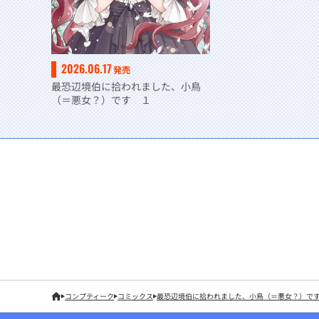
2026.06.17
発売
最恐辺境伯に拾われました、小鳥
（＝悪女？）です １
コンプティーク
コミックス
最恐辺境伯に拾われました、小鳥（＝悪女？）で