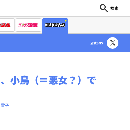
検索
公式SNS
た、小鳥（＝悪女？）で
：雪子