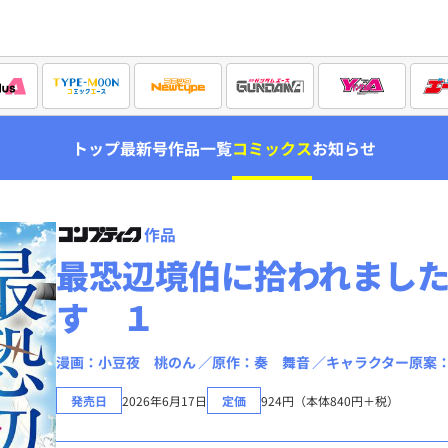
トップ
最新号
作品一覧
コミックス
お知らせ
作品
最恐辺境伯に拾われまし
す １
漫画：小豆夜 桃のん
原作：奏 舞音
キャラクター原案
発売日
2026年6月17日
定価
924円（本体840円＋税）