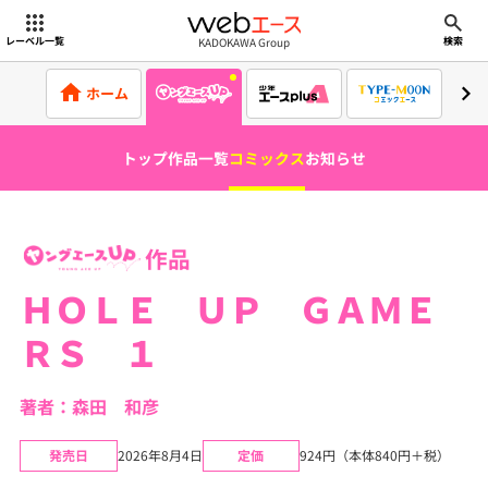
webエース
KADOKAWA Group
レーベル一覧
検索
ホーム
トップ
作品一覧
コミックス
お知らせ
作品
ＨＯＬＥ ＵＰ ＧＡＭＥ
ＲＳ １
著者：森田 和彦
発売日
2026年8月4日
定価
924円（本体840円＋税）