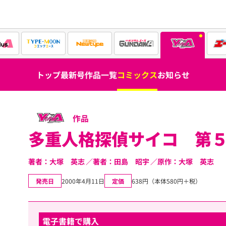
トップ
最新号
作品一覧
コミックス
お知らせ
作品
多重人格探偵サイコ 第
著者：大塚 英志
著者：田島 昭宇
原作：大塚 英志
発売日
2000年4月11日
定価
638円（本体580円＋税）
電子書籍で購入