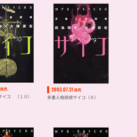
2003.07.31
発売
発売
サイコ （１０）
多重人格探偵サイコ（９）