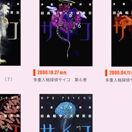
2000.10.27
2000.04.11
発売
 （７）
多重人格探偵サイコ 第６巻
多重人格探偵