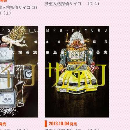
発売
多重人格探偵サイコ （２４）
人格探偵サイコ CO
BOX（１）
2013.10.04
発売
発売