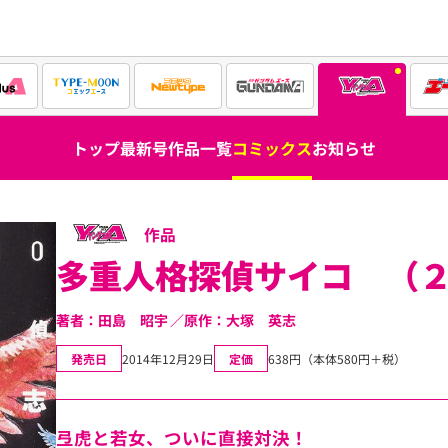
トップ
最新号
作品一覧
コミックス
お知らせ
作品
多重人格探偵サイコ （
著者：田島 昭宇
原作：大塚 英志
発売日
2014年12月29日
定価
638円（本体580円＋税）
弖虎と若女、ついに直接対決！