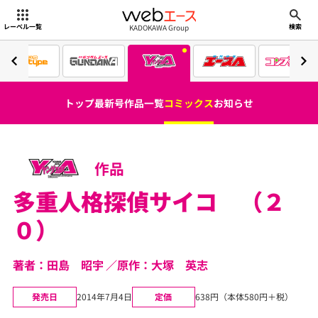
webエース
KADOKAWA Group
レーベル一覧
検索
トップ
最新号
作品一覧
コミックス
お知らせ
作品
多重人格探偵サイコ （２
０）
著者：田島 昭宇
原作：大塚 英志
発売日
2014年7月4日
定価
638円（本体580円＋税）