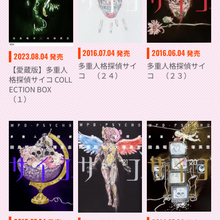
2016.07.04
2016.06.04
発売
発売
2023.08.04
発売
多重人格探偵サイ
多重人格探偵サイ
【愛蔵版】多重人
コ （２４）
コ （２３）
格探偵サイコ COLL
ECTION BOX
（１）