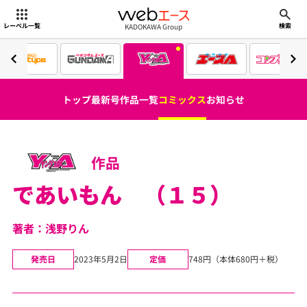
webエース
KADOKAWA Group
レーベル一覧
検索
トップ
最新号
作品一覧
コミックス
お知らせ
作品
であいもん （１５）
著者：浅野りん
発売日
2023年5月2日
定価
748円（本体680円＋税）