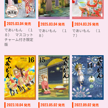
2025.03.04
発売
2025.03.04
2024.03.26
発売
発売
であいもん （１
であいもん （１
であいもん （１
８） マスコット
８）
７）
チャーム付き限定
版
2023.10.04
2023.05.02
2022.09.02
発売
発売
発売