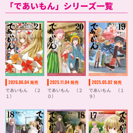
「であいもん」シリーズ一覧
2026.06.04
2025.11.04
2025.05.02
発売
発売
発売
であいもん （２
であいもん （２
であいもん （１
１）
０）
９）