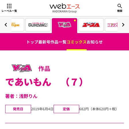
webエース
KADOKAWA Group
レーベル一覧
検索
トップ
最新号
作品一覧
コミックス
お知らせ
作品
であいもん （７）
著者：浅野りん
発売日
2019年6月4日
定価
682円（本体620円＋税）