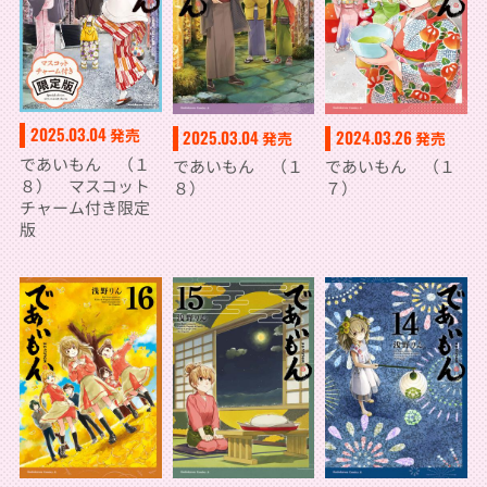
2025.03.04
発売
2025.03.04
2024.03.26
発売
発売
であいもん （１
であいもん （１
であいもん （１
８） マスコット
８）
７）
チャーム付き限定
版