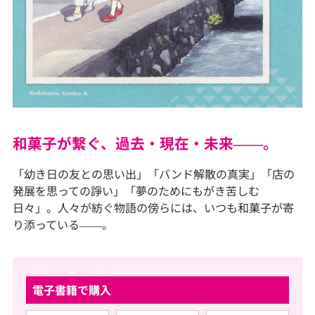
和菓子が繋ぐ、過去・現在・未来――。
「幼き日の友との思い出」「バンド解散の真実」「店の
発展を思っての諍い」「夢のためにもがき苦しむ
日々」。人々が紡ぐ物語の傍らには、いつも和菓子が寄
り添っている――。
電子書籍で購入