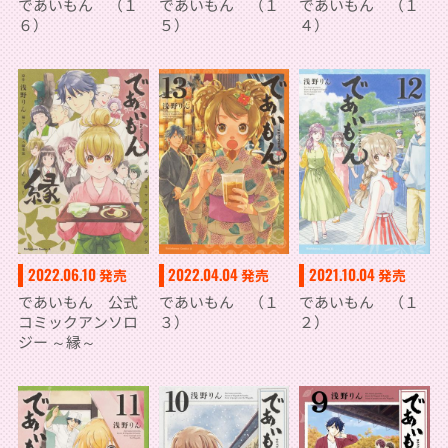
であいもん （１
であいもん （１
であいもん （１
６）
５）
４）
2022.06.10
2022.04.04
2021.10.04
発売
発売
発売
であいもん 公式
であいもん （１
であいもん （１
コミックアンソロ
３）
２）
ジー ～縁～