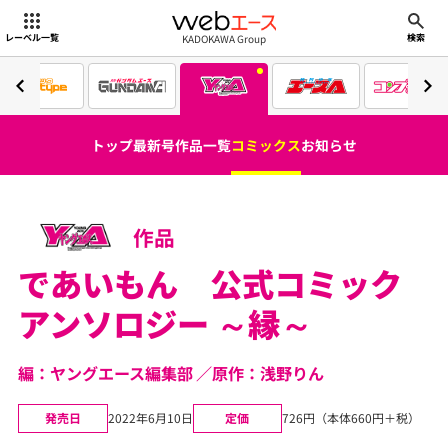
webエース
KADOKAWA Group
レーベル一覧
検索
トップ
最新号
作品一覧
コミックス
お知らせ
作品
であいもん 公式コミック
アンソロジー ～縁～
編：ヤングエース編集部
原作：浅野りん
発売日
2022年6月10日
定価
726円（本体660円＋税）