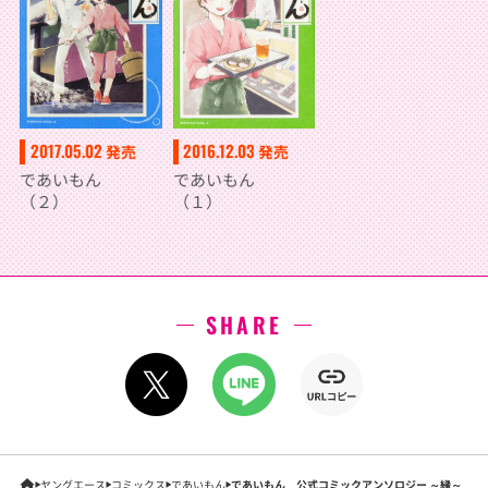
2017.05.02
2016.12.03
発売
発売
であいもん
であいもん
（２）
（１）
SHARE
ヤングエース
コミックス
であいもん
であいもん 公式コミックアンソロジー ～縁～