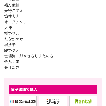
緒方俊輔
天野こずえ
筒井大志
オニグンソウ
大沖
橋野サル
たなかのか
堤抄子
縞野やえ
宮場弥二郎×さきしまえのき
金丸祐基
桑佳あさ
電子書籍で購入