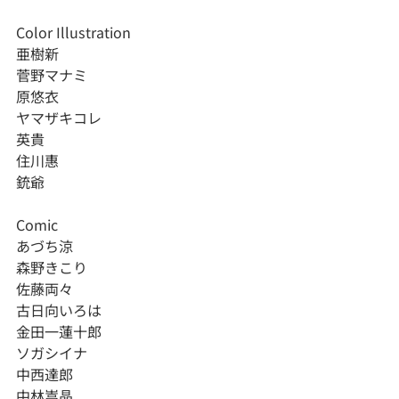
Color Illustration
亜樹新
菅野マナミ
原悠衣
ヤマザキコレ
英貴
住川惠
銃爺
Comic
あづち涼
森野きこり
佐藤両々
古日向いろは
金田一蓮十郎
ソガシイナ
中西達郎
中林嵩晶