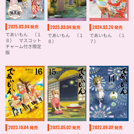
2025.03.04
発売
2025.03.04
2024.03.26
発売
発売
であいもん （１
であいもん （１
であいもん （１
８） マスコット
８）
７）
チャーム付き限定
版
2023.10.04
2023.05.02
2022.09.02
発売
発売
発売