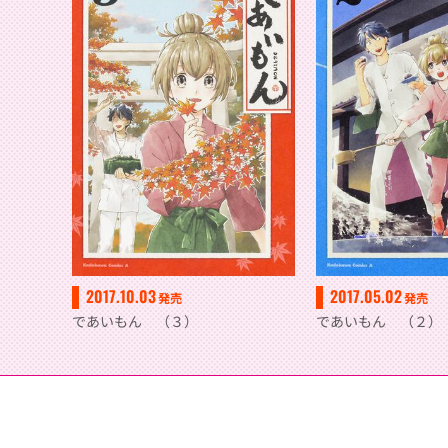
2017.10.03
2017.05.02
発売
発売
であいもん （３）
であいもん （２）