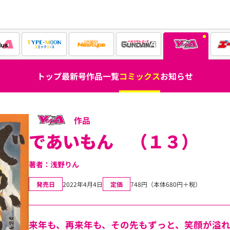
トップ
最新号
作品一覧
コミックス
お知らせ
作品
であいもん （１３）
著者：浅野りん
発売日
2022年4月4日
定価
748円（本体680円＋税）
来年も、再来年も、その先もずっと、笑顔が溢