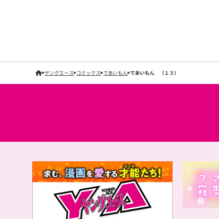
ヤングエース
コミックス
であいもん
であいもん （１３）