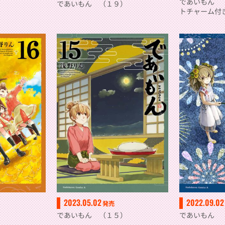
であいもん 
）
であいもん （１９）
トチャーム付
2023.05.02
2022.09.02
発売
）
であいもん （１５）
であいもん 