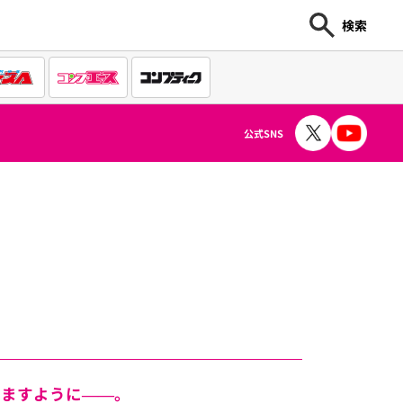
検索
公式SNS
れますように――。