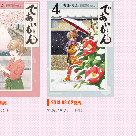
2018.03.02
発売
発売
（５）
であいもん （４）