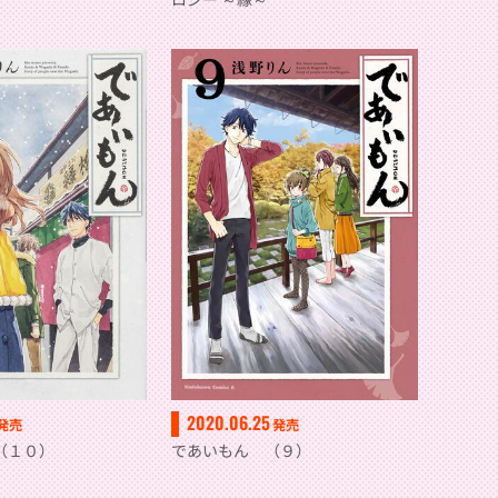
2020.06.25
発売
発売
（１０）
であいもん （９）