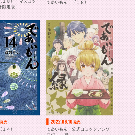
（１８） マスコッ
であいもん （１８）
き限定版
2022.06.10
発売
発売
（１４）
であいもん 公式コミックアンソ
ロジー ～縁～