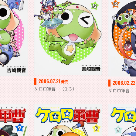
2006.07.21
発売
2006.02.22
ケロロ軍曹 （１３）
）
ケロロ軍曹 