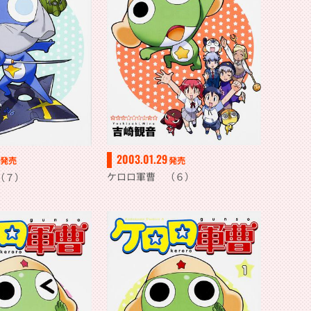
2003.01.29
発売
発売
ケロロ軍曹 （６）
（７）