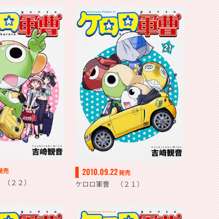
2010.09.22
発売
発売
 （２２）
ケロロ軍曹 （２１）