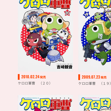
2010.02.24
2009.07.23
発売
発売
ケロロ軍曹 （２０）
ケロロ軍曹 （１９