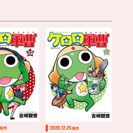
2020.12.25
発売
発売