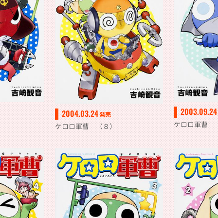
2003.09.24
2004.03.24
発売
ケロロ軍曹 
ケロロ軍曹 （８）