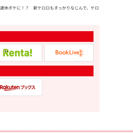
連休ボケに！？ 新ケロロもすっかりなじんで、ケロ