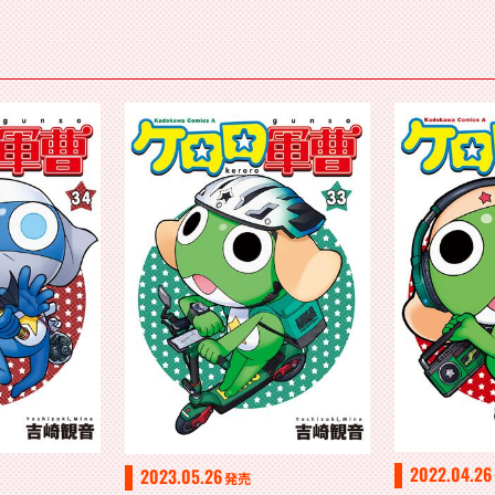
2022.04.26
2023.05.26
発売