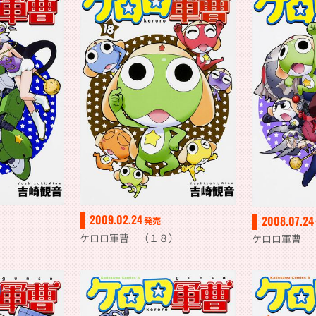
2009.02.24
2008.07.24
発売
）
ケロロ軍曹 （１８）
ケロロ軍曹 