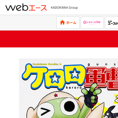
KADOKAWA Group
webエース
ホーム