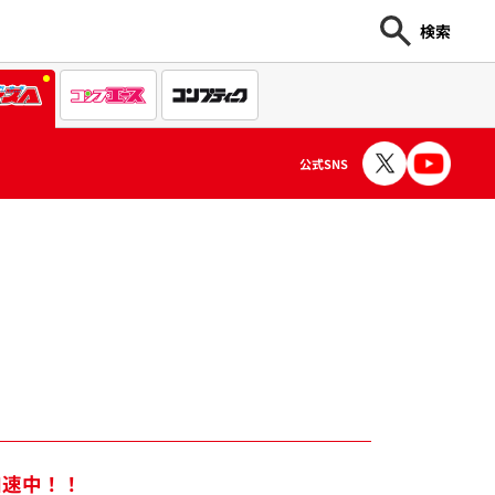
検索
公式SNS
加速中！！