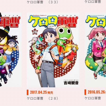
ケロロ軍曹 
）
ケロロ軍曹 （３３）
2016.05.26
2017.04.25
発売
）
ケロロ軍曹 
ケロロ軍曹 （２８）