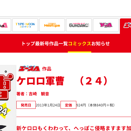
トップ
最新号
作品一覧
コミックス
お知らせ
作品
ケロロ軍曹 （２４）
著者：吉崎 観音
発売日
2013年1月24日
定価
924円（本体840円＋税）
新ケロロもくわわって、へっぽこ侵略ますます