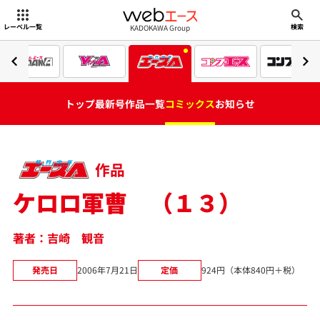
webエース
KADOKAWA Group
レーベル一覧
検索
トップ
最新号
作品一覧
コミックス
お知らせ
作品
ケロロ軍曹 （１３）
著者：吉崎 観音
発売日
2006年7月21日
定価
924円（本体840円＋税）