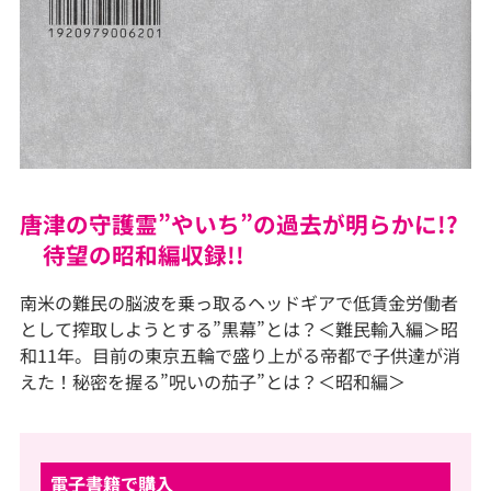
唐津の守護霊”やいち”の過去が明らかに!?
待望の昭和編収録!!
南米の難民の脳波を乗っ取るヘッドギアで低賃金労働者
として搾取しようとする”黒幕”とは？＜難民輸入編＞昭
和11年。目前の東京五輪で盛り上がる帝都で子供達が消
えた！秘密を握る”呪いの茄子”とは？＜昭和編＞
電子書籍で購入