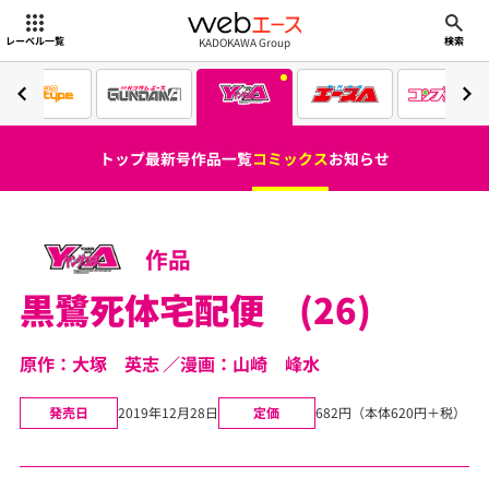
webエース
KADOKAWA Group
レーベル一覧
検索
トップ
最新号
作品一覧
コミックス
お知らせ
作品
黒鷺死体宅配便 (26)
原作：大塚 英志
漫画：山崎 峰水
発売日
2019年12月28日
定価
682円（本体620円＋税）