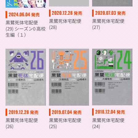
2020.12.28
2020.07.03
発売
発売
2024.06.04
発売
黒鷺死体宅配便
黒鷺死体宅配便
黒鷺死体宅配便
(28)
(27)
(29) シーズン0 高校
生編（１）
2018.12.04
2019.12.28
2019.07.04
発売
発売
発売
黒鷺死体宅配便
黒鷺死体宅配便
黒鷺死体宅配便
(24)
(26)
(25)