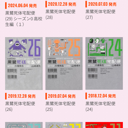
2020.12.28
2020.07.03
発売
発売
2024.06.04
発売
黒鷺死体宅配便
黒鷺死体宅配便
黒鷺死体宅配便
(28)
(27)
(29) シーズン0 高校
生編（１）
2018.12.04
2019.12.28
2019.07.04
発売
発売
発売
黒鷺死体宅配便
黒鷺死体宅配便
黒鷺死体宅配便
(24)
(26)
(25)