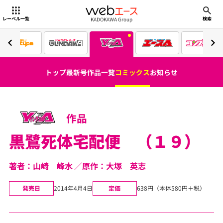
webエース
KADOKAWA Group
レーベル一覧
検索
トップ
最新号
作品一覧
コミックス
お知らせ
作品
黒鷺死体宅配便 （１９）
著者：山崎 峰水
原作：大塚 英志
発売日
2014年4月4日
定価
638円（本体580円＋税）