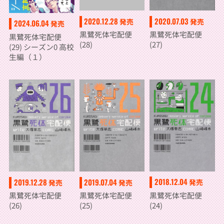
2020.12.28
2020.07.03
発売
発売
2024.06.04
発売
黒鷺死体宅配便
黒鷺死体宅配便
黒鷺死体宅配便
(28)
(27)
(29) シーズン0 高校
生編（１）
2018.12.04
2019.12.28
2019.07.04
発売
発売
発売
黒鷺死体宅配便
黒鷺死体宅配便
黒鷺死体宅配便
(24)
(26)
(25)