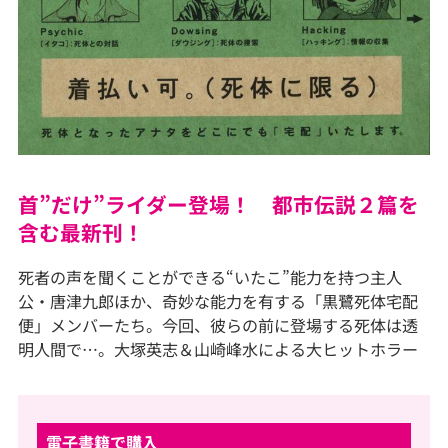
首”だけ”ライダー登場！ 都市伝説２篇を
含む最新刊！
死者の声を聞くことができる“いたこ”能力を持つ主人
公・唐津九郎ほか、奇妙な能力を有する「黒鷺死体宅配
便」メンバーたち。今回、彼らの前に登場する死体は透
明人間で…。大塚英志＆山崎峰水による大ヒットホラー
電子書籍で購入