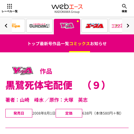
webエース
KADOKAWA Group
レーベル一覧
検索
トップ
最新号
作品一覧
コミックス
お知らせ
作品
黒鷺死体宅配便 （９）
著者：山崎 峰水
原作：大塚 英志
発売日
2008年8月1日
定価
638円（本体580円＋税）