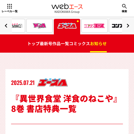
webエース
KADOKAWA Group
レーベル一覧
検索
トップ
最新号
作品一覧
コミックス
お知らせ
2025.07.21
『異世界食堂 洋食のねこや』
8巻 書店特典一覧