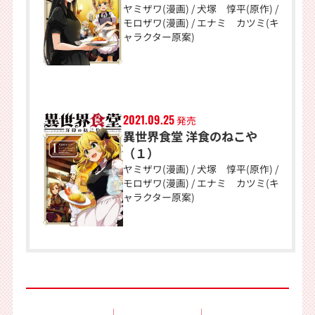
ヤミザワ(漫画) / 犬塚 惇平(原作) /
モロザワ(漫画) / エナミ カツミ(キ
ャラクター原案)
2021.09.25
発売
異世界食堂 洋食のねこや
（１）
ヤミザワ(漫画) / 犬塚 惇平(原作) /
モロザワ(漫画) / エナミ カツミ(キ
ャラクター原案)