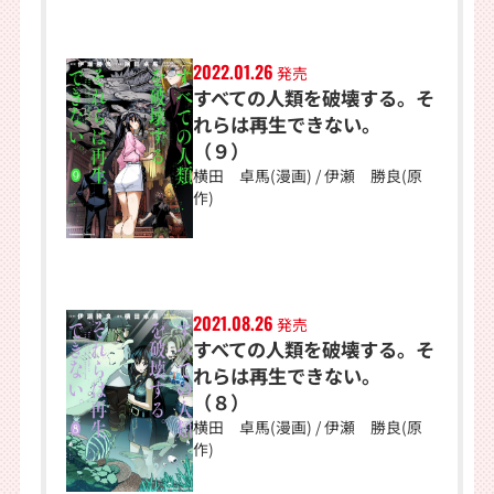
2022.01.26
発売
すべての人類を破壊する。そ
れらは再生できない。
（９）
横田 卓馬(漫画) / 伊瀬 勝良(原
作)
2021.08.26
発売
すべての人類を破壊する。そ
れらは再生できない。
（８）
横田 卓馬(漫画) / 伊瀬 勝良(原
作)