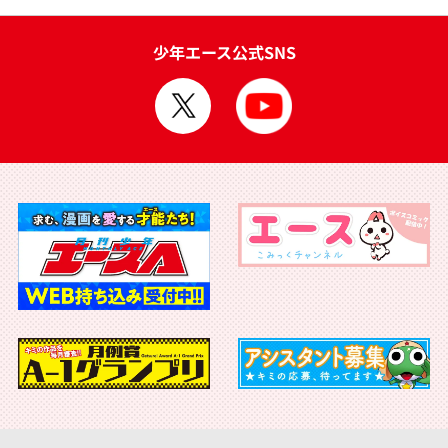
少年エース公式SNS