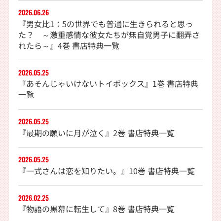
2026.06.26
『男女比1：5の世界でも普通に生きられると思っ
た？ ～激重感情な彼女たちが無自覚男子に翻弄さ
れたら～』4巻 書店特典一覧
2026.05.25
『あそんじゃいけないトイボックス』1巻 書店特典
一覧
2026.05.25
『最期の願いに月が泣く』2巻 書店特典一覧
2026.05.25
『一式さんは恋を知りたい。』10巻 書店特典一覧
2026.02.25
『物語の黒幕に転生して』8巻 書店特典一覧