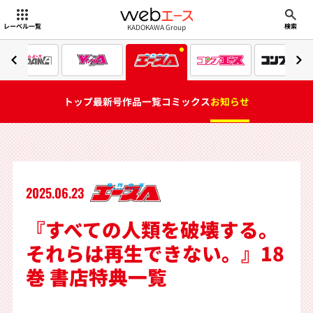
webエース
KADOKAWA Group
レーベル一覧
検索
トップ
最新号
作品一覧
コミックス
お知らせ
2025.06.23
『すべての人類を破壊する。
それらは再生できない。』18
巻 書店特典一覧