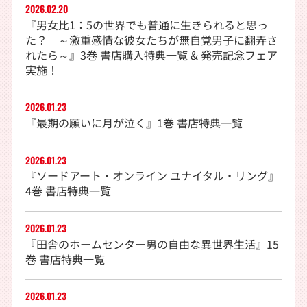
2026.02.20
『男女比1：5の世界でも普通に生きられると思っ
た？ ～激重感情な彼女たちが無自覚男子に翻弄さ
れたら～』3巻 書店購入特典一覧 & 発売記念フェア
実施！
2026.01.23
『最期の願いに月が泣く』1巻 書店特典一覧
2026.01.23
『ソードアート・オンライン ユナイタル・リング』
4巻 書店特典一覧
2026.01.23
『田舎のホームセンター男の自由な異世界生活』15
巻 書店特典一覧
2026.01.23