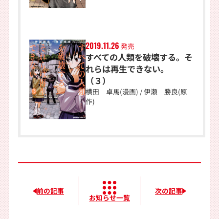
2019.11.26
発売
すべての人類を破壊する。そ
れらは再生できない。
（３）
横田 卓馬(漫画) / 伊瀬 勝良(原
作)
前の記事
次の記事
お知らせ一覧