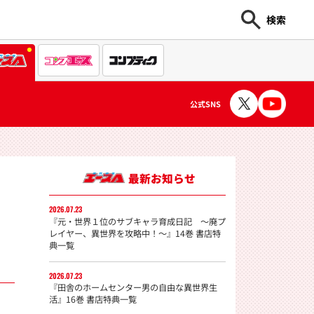
検索
公式SNS
最新お知らせ
2026.07.23
き
『元・世界１位のサブキャラ育成日記 〜廃プ
レイヤー、異世界を攻略中！〜』14巻 書店特
典一覧
2026.07.23
『田舎のホームセンター男の自由な異世界生
活』16巻 書店特典一覧