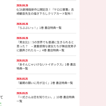
2026.06.26
6/26劇場版新作公開記念！『ケロロ軍曹』吉
崎観音先生の描き下ろしクリアカード配布！
2026.06.26
『らぶぶいっ！』1巻 書店特典一覧
2026.06.26
『男女比1：5の世界でも普通に生きられると
思った？ ～激重感情な彼女たちが無自覚男子
に翻弄されたら～』4巻 書店特典一覧
2026.05.25
『あそんじゃいけないトイボックス』1巻 書店
特典一覧
2026.05.25
『最期の願いに月が泣く』2巻 書店特典一覧
2026.05.25
て
『一式さんは恋を知りたい。』10巻 書店特典
一覧
ー