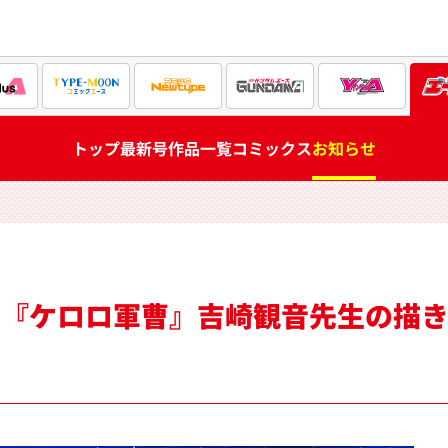
トップ
最新号
作品一覧
コミックス
お知らせ
念！『ケロロ軍曹』吉崎観音先生の描