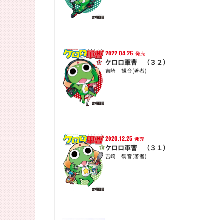
2022.04.26
発売
ケロロ軍曹 （３２）
吉崎 観音(著者)
2020.12.25
発売
ケロロ軍曹 （３１）
吉崎 観音(著者)