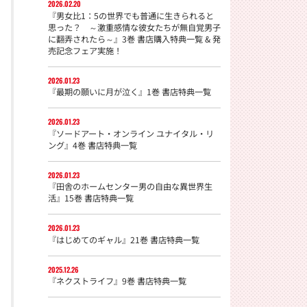
2026.02.20
『男女比1：5の世界でも普通に生きられると
思った？ ～激重感情な彼女たちが無自覚男子
に翻弄されたら～』3巻 書店購入特典一覧 & 発
売記念フェア実施！
2026.01.23
『最期の願いに月が泣く』1巻 書店特典一覧
2026.01.23
『ソードアート・オンライン ユナイタル・リ
ング』4巻 書店特典一覧
2026.01.23
『田舎のホームセンター男の自由な異世界生
活』15巻 書店特典一覧
2026.01.23
『はじめてのギャル』21巻 書店特典一覧
2025.12.26
『ネクストライフ』9巻 書店特典一覧