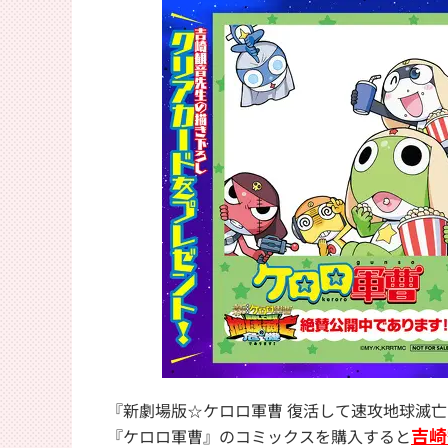
『新劇場版☆ケロロ軍曹 復活して速攻地球滅
吉崎
『ケロロ軍曹』のコミックスを購入すると