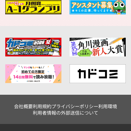
会社概要
利用規約
プライバシーポリシー
利用環境
利用者情報の外部送信について