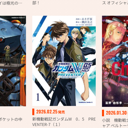
ス オフィシャル
部！
イは極光の彼
2026.02.25
2026.01.30
発売
新機動戦記ガンダムW 0．5 PRE
ポケットの中
小説 機動戦
VENTER-7（１）
ャア ベルト