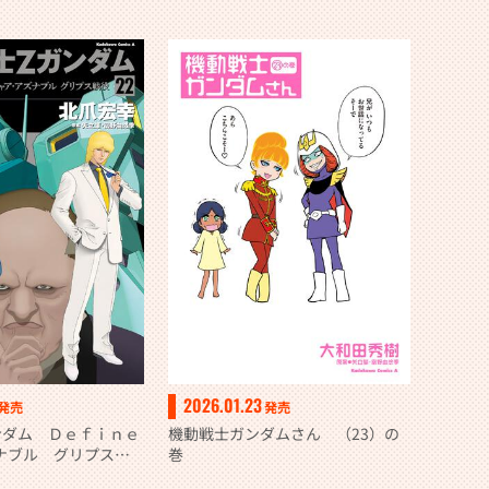
2026.01.23
発売
発売
ンダム Ｄｅｆｉｎｅ
機動戦士ガンダムさん （23）の
ナブル グリプス戦
巻