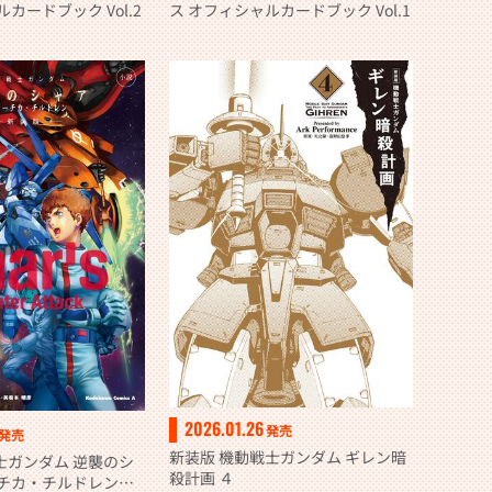
カードブック Vol.2
ス オフィシャルカードブック Vol.1
2026.01.26
発売
発売
新装版 機動戦士ガンダム ギレン暗
士ガンダム 逆襲のシ
殺計画 ４
ーチカ・チルドレン