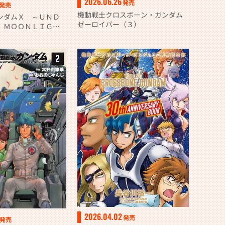
2026.06.26
発売
発売
機動戦士クロスボーン・ガンダム
ンダムＸ ～ＵＮＤ
ゼーロイバー（３）
 ＭＯＯＮＬＩＧＨ
2026.04.02
発売
発売