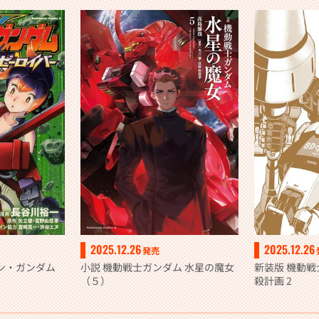
2025.12.26
2025.12.26
発売
ン・ガンダム
小説 機動戦士ガンダム 水星の魔女
新装版 機動戦
（５）
殺計画 2