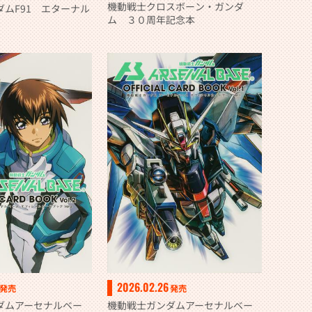
機動戦士クロスボーン・ガンダ
ムF91 エターナル
ム ３０周年記念本
2026.02.26
発売
発売
ダムアーセナルベー
機動戦士ガンダムアーセナルベー