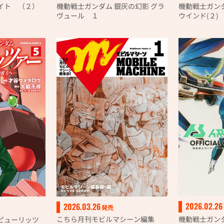
イト （２）
機動戦士ガンダム 銀灰の幻影 グラ
機動戦士ガンダ
ヴュール １
ウインド(２)
2026.02.26
2026.03.26
発売
機動戦士ガン
こちら月刊モビルマシーン編集
ピューリッツ