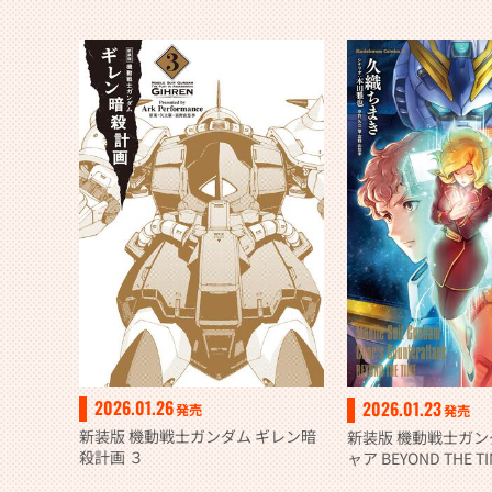
2026.01.26
2026.01.23
発売
発売
新装版 機動戦士ガンダム ギレン暗
新装版 機動戦士ガン
殺計画 ３
ャア BEYOND THE 