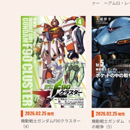
ァー ーアムロ・レ
方へー （5）
2026.02.25
2026.02.25
発売
発売
機動戦士ガンダムF90クラスター
機動戦士ガンダム 
（4）
の戦争（5）