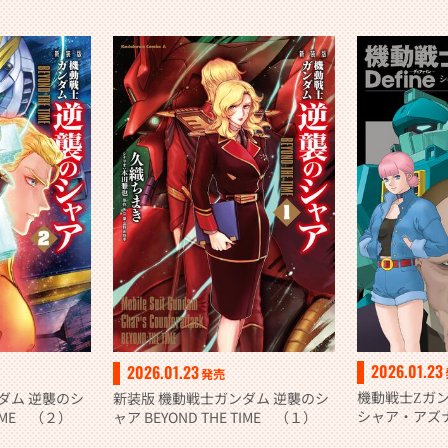
新装版
2026.01.23
2026.01.23
発売
機動戦士Ζガ
ダム 逆襲のシ
新装版 機動戦士ガンダム 逆襲のシ
シャア・アズ
TIME （２）
ャア BEYOND THE TIME （１）
役 22