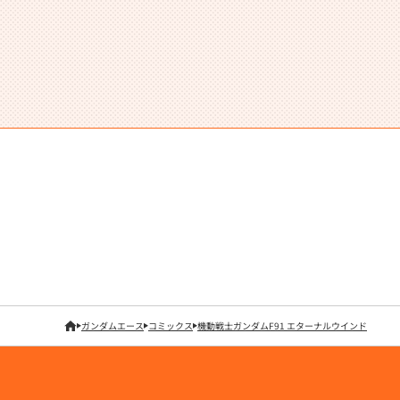
ガンダムエース
コミックス
機動戦士ガンダムF91 エターナルウインド