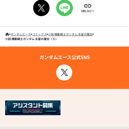
ガンダムエース
コミックス
小説 機動戦士ガンダム 水星の魔女
小説 機動戦士ガンダム 水星の魔女（５）
ガンダムエース公式SNS