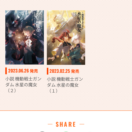
2023.06.26
2023.02.25
発売
発売
小説 機動戦士ガン
小説 機動戦士ガン
ダム 水星の魔女
ダム 水星の魔女
（２）
（１）
SHARE