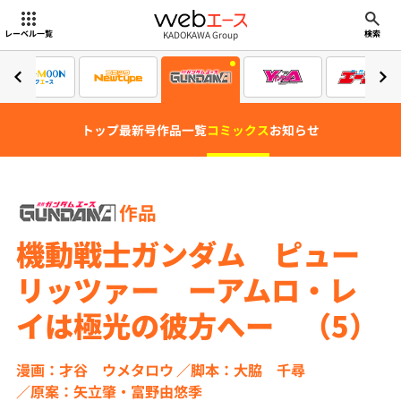
webエース
KADOKAWA Group
レーベル一覧
検索
トップ
最新号
作品一覧
コミックス
お知らせ
作品
機動戦士ガンダム ピュー
リッツァー ーアムロ・レ
イは極光の彼方へー （5）
漫画：才谷 ウメタロウ
脚本：大脇 千尋
原案：矢立肇・富野由悠季