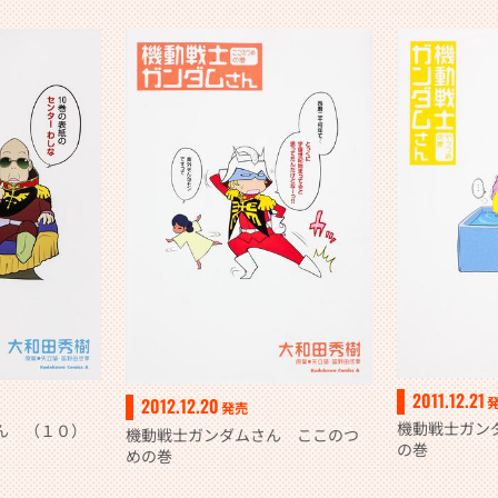
2011.12.21
2012.12.20
発売
機動戦士ガン
ん （１０）
機動戦士ガンダムさん ここのつ
の巻
めの巻