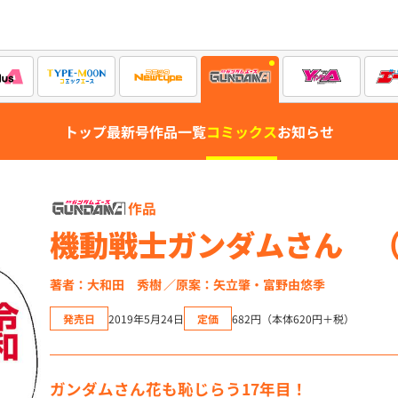
トップ
最新号
作品一覧
コミックス
お知らせ
作品
機動戦士ガンダムさん （
著者：大和田 秀樹
原案：矢立肇・富野由悠季
発売日
2019年5月24日
定価
682円（本体620円＋税）
ガンダムさん花も恥じらう17年目！