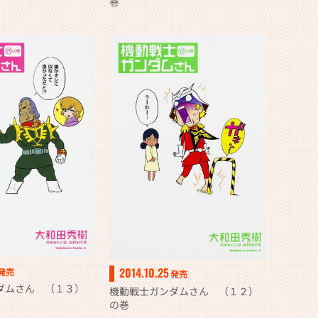
巻
2014.10.25
発売
発売
ダムさん （１３）
機動戦士ガンダムさん （１２）
の巻