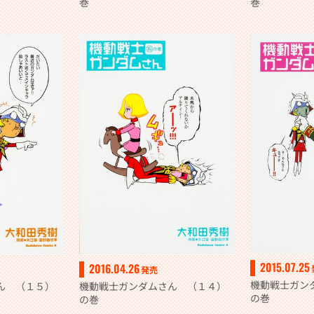
巻
巻
2015.07.25
2016.04.26
発売
機動戦士ガン
ん （１５）
機動戦士ガンダムさん （１４）
の巻
の巻