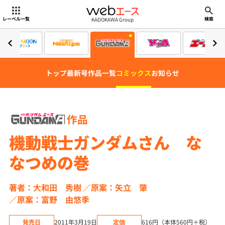
webエース
KADOKAWA Group
レーベル一覧
検索
トップ
最新号
作品一覧
コミックス
お知らせ
作品
機動戦士ガンダムさん な
なつめの巻
著者：大和田 秀樹
原案：矢立 肇
原案：富野 由悠季
発売日
2011年3月19日
定価
616円（本体560円＋税）