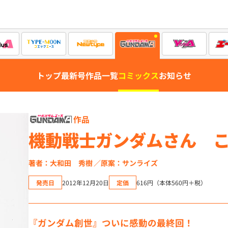
トップ
最新号
作品一覧
コミックス
お知らせ
作品
機動戦士ガンダムさん 
著者：大和田 秀樹
原案：サンライズ
発売日
2012年12月20日
定価
616円（本体560円＋税）
『ガンダム創世』ついに感動の最終回！