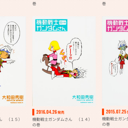
巻
巻
2015.07.25
2016.04.26
発売
機動戦士ガン
ん （１５）
機動戦士ガンダムさん （１４）
の巻
の巻