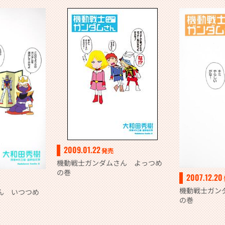
2009.01.22
発売
機動戦士ガンダムさん よっつめ
の巻
2007.12.20
機動戦士ガン
ん いつつめ
の巻