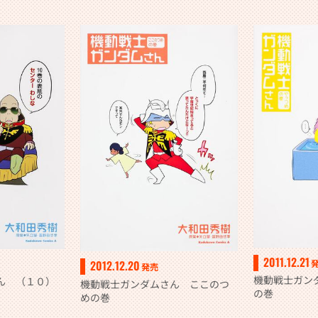
2011.12.21
2012.12.20
発売
機動戦士ガン
ん （１０）
機動戦士ガンダムさん ここのつ
の巻
めの巻