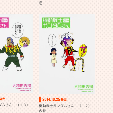
巻
2014.10.25
発売
発売
ダムさん （１３）
機動戦士ガンダムさん （１２）
の巻