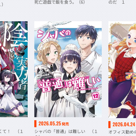
死亡遊戯で飯を食う。（6）
のだ １
１）
2026.05.25
2026.04.24
発売
くて！ （１
シャバの「普通」は難しい （１
オフィス勤め