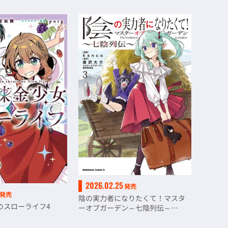
2026.02.25
発売
発売
陰の実力者になりたくて！マスタ
のスローライフ4
ーオブガーデン～七陰列伝～
（３）