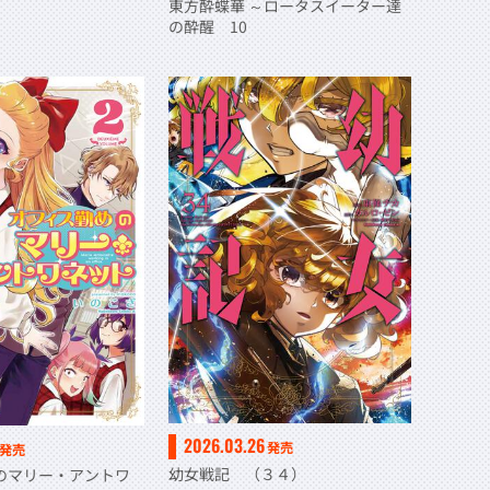
東方酔蝶華 ～ロータスイーター達
の酔醒 10
2026.03.26
発売
発売
幼女戦記 （３４）
のマリー・アントワ