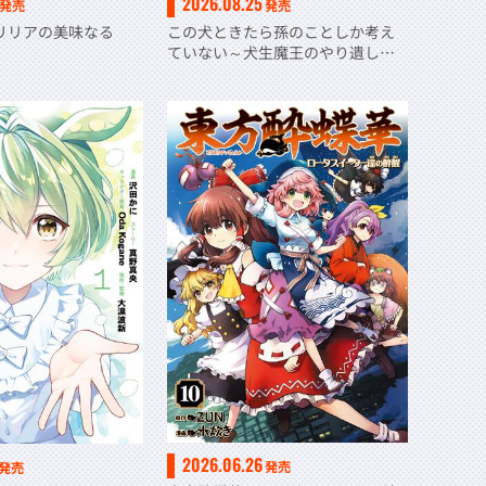
2026.08.25
発売
発売
リリアの美味なる
この犬ときたら孫のことしか考え
ていない～犬生魔王のやり遺し
～ (２)
2026.06.26
発売
発売