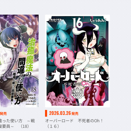
2026.03.26
発売
発売
違った使い方 ～戦
オーバーロード 不死者のOh！
復要員～ （18）
（１６）