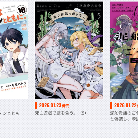
2026.01.23
2026.01.22
発売
死亡遊戯で飯を食う。（5）
泥船貴族のご
ォンととも
と偽装し、隣
る！～（3）