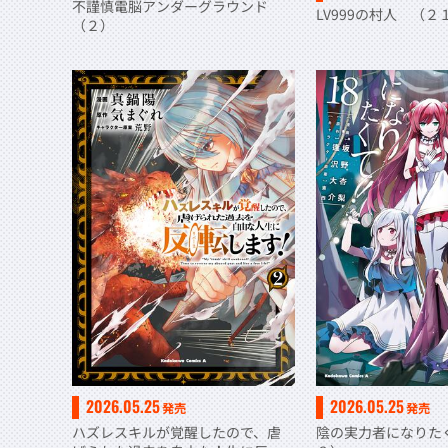
不謹慎電脳アンダーグラウンド
LV999の村人 （２
（２）
2026.05.25
2026.05.25
発売
発売
ハズレスキルが覚醒したので、虐
陰の実力者になりた