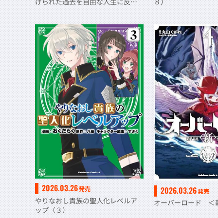
げられた過去を自由な人生に反転
８）
（リバース）します！ （２）
2026.03.26
2026.03.26
発売
発売
やりなおし貴族の聖人化レベルア
オーバーロード ＜
ップ（３）