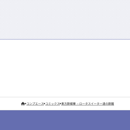
コンプエース
コミックス
東方酔蝶華 ～ロータスイーター達の酔醒