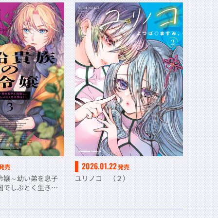
2026.01.22
発売
発売
令嬢～幼い弟を息子
ユリノコ （２）
国でしぶとく生き残