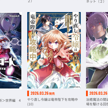
２）
ネット（２）
2026.03.26
2026.03.26
発売
やり直し令嬢は竜帝陛下を攻略中
治癒魔法の間
新＞世界編 4
(10)
場を駆ける回