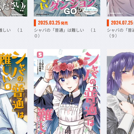
2025.03.25
2024.07.25
発売
難しい （１
シャバの「普通」は難しい （１
シャバの「
０）
（９）