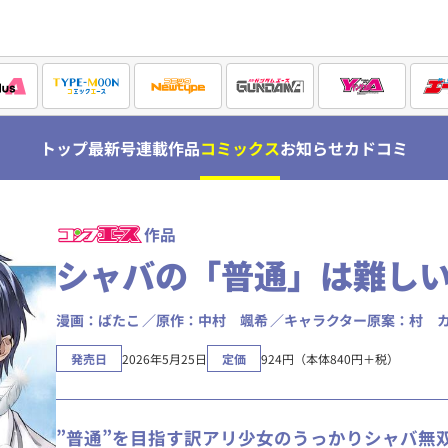
トップ
最新号
連載作品
コミックス
お知らせ
カドコミ
作品
シャバの「普通」は難し
漫画：ばたこ
原作：中村 颯希
キャラクター原案：村 
発売日
2026年5月25日
定価
924円（本体840円＋税）
”普通”を目指す訳アリ少女のうっかりシャバ無双