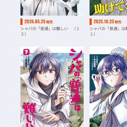
2026.05.25
2025.10.23
発売
発売
シャバの「普通」は難しい （１
シャバの「普通」は
２）
１）