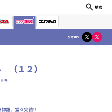
検索
公式SNS
い （１２）
カルキ
物語、堂々完結!!