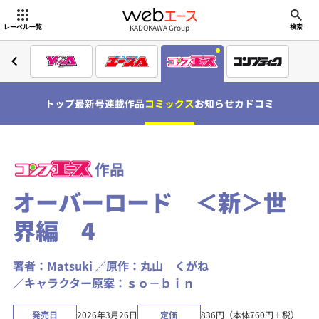
webエース
KADOKAWA Group
レーベル一覧
検索
トップ
最新号
連載作品
コミックス
お知らせ
カドコミ
作品
オーバーロード ＜新＞世
界編 4
著者：Matsuki
原作：丸山 くがね
キャラクター原案：ｓｏ－ｂｉｎ
発売日
2026年3月26日
定価
836円（本体760円＋税）