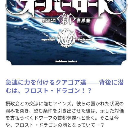
急速に力を付けるクアゴア達――背後に潜
むは、フロスト・ドラゴン！？
摂政会との交渉に臨むアインズ。彼らの置かれた状況の
弱みを突き、望む条件を引き出させた彼は、示した対価
を支払うべくドワーフの首都奪還へと赴く。そこは今
や、フロスト・ドラゴンの塒となっていて…？