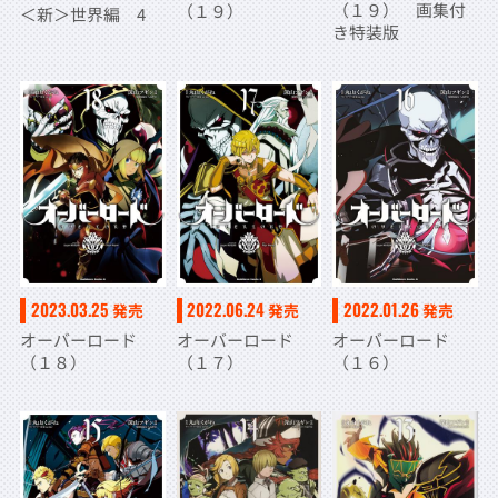
（１９） 画集付
（１９）
＜新＞世界編 4
き特装版
2023.03.25
2022.06.24
2022.01.26
発売
発売
発売
オーバーロード
オーバーロード
オーバーロード
（１８）
（１７）
（１６）