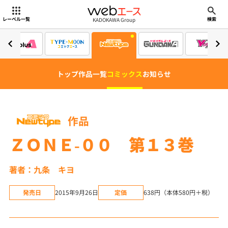
webエース
KADOKAWA Group
レーベル一覧
検索
トップ
作品一覧
コミックス
お知らせ
作品
ＺＯＮＥ‐００ 第１３巻
著者：九条 キヨ
発売日
2015年9月26日
定価
638円（本体580円＋税）