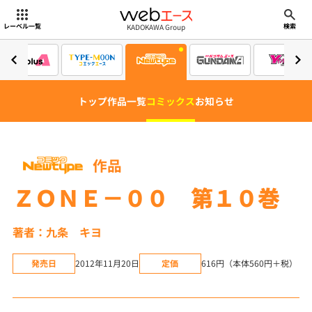
webエース
KADOKAWA Group
レーベル一覧
検索
トップ
作品一覧
コミックス
お知らせ
作品
ＺＯＮＥ－００ 第１０巻
著者：九条 キヨ
発売日
2012年11月20日
定価
616円（本体560円＋税）