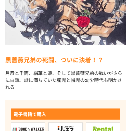
黒薔薇兄弟の死闘、ついに決着！？
月彦と千両、絹華と姫、そして黒薔薇兄弟の戦いがさら
に白熱。謎に満ちていた朧児と憐児の幼少時代も明かさ
れる―――！
電子書籍で購入