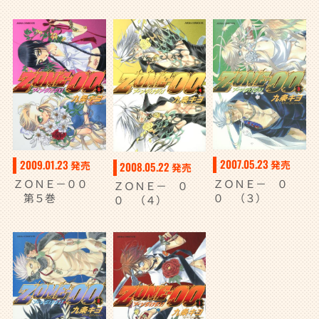
2007.05.23
2009.01.23
発売
発売
2008.05.22
発売
ＺＯＮＥ－ ０
ＺＯＮＥ－００
ＺＯＮＥ－ ０
０ （３）
第５巻
０ （４）