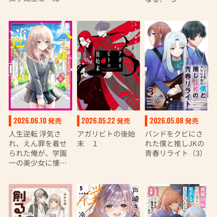
暮らすことでし
た。 （7）
2026.06.10
2026.05.22
2026.05.08
発売
発売
発売
人生逆転 浮気さ
アガリビトの後始
バンドをクビにさ
れ、えん罪を着せ
末 １
れた僕と推しJKの
られた俺が、学園
青春リライト（3）
一の美少女に懐か
れる ２