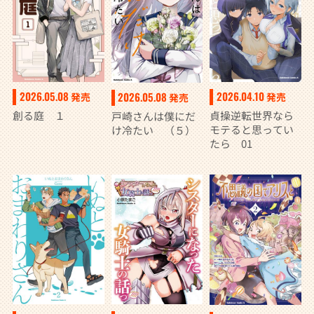
2026.05.08
2026.04.10
2026.05.08
発売
発売
発売
創る庭 １
貞操逆転世界なら
戸崎さんは僕にだ
モテると思ってい
け冷たい （５）
たら 01