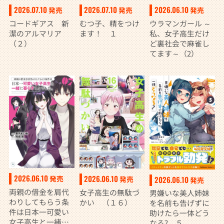
2026.07.10
2026.07.10
2026.06.10
発売
発売
発売
コードギアス 新
むつ子、精をつけ
ウラマンガール ～
潔のアルマリア
ます！ １
私、女子高生だけ
（２）
ど裏社会で麻雀し
てます～（2）
2026.06.10
2026.06.10
発売
2026.06.10
発売
発売
両親の借金を肩代
女子高生の無駄づ
男嫌いな美人姉妹
わりしてもらう条
かい （１６）
を名前も告げずに
件は日本一可愛い
助けたら一体どう
女子高生と一緒に
なる? ５