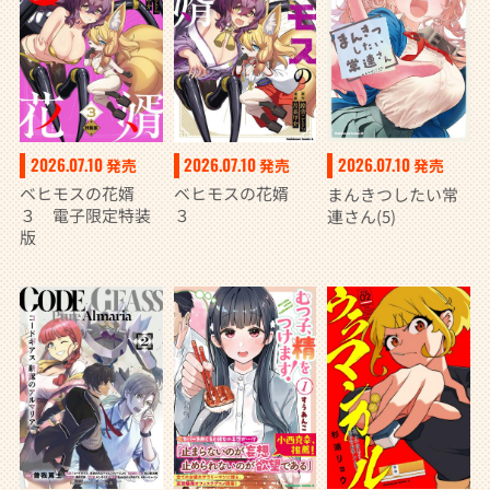
2026.07.10
2026.07.10
2026.07.10
発売
発売
発売
ベヒモスの花婿
ベヒモスの花婿
まんきつしたい常
３ 電子限定特装
３
連さん(5)
版