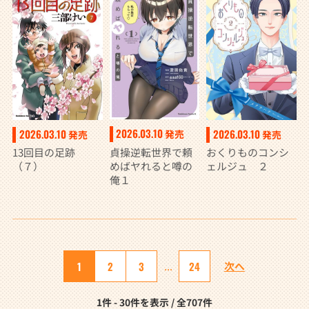
2026.03.10
2026.03.10
2026.03.10
発売
発売
発売
貞操逆転世界で頼
13回目の足跡
おくりものコンシ
めばヤれると噂の
（７）
ェルジュ ２
俺１
1
2
3
...
24
次へ
1件 - 30件を表示 / 全707件