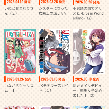
2026.04.10
2026.03.26
2026.03.26
発売
発売
発売
いぬとおまわりさ
シスターになった
不思議の国でアリ
ん（２）
女騎士の話っ////
スと -Dive in Wond
erland-（2）
2026.03.10
2026.03.26
2026.03.10
発売
発売
発売
JKモデラーズガイ
いながらツーリズ
週末メイクデビュ
ド（１）
ム １
ー 競馬女子始め
ました！（2）