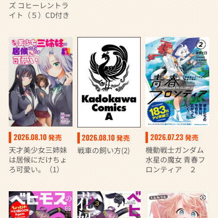
ズ コヒーレントラ
イト（５）CD付き
2026.08.10
2026.07.23
2026.08.10
発売
発売
発売
天才美少女三姉妹
機動戦士ガンダム
戦車の飼い方(2)
は居候にだけちょ
水星の魔女 青春フ
ろ可愛い。（1）
ロンティア ２