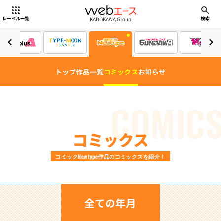
webエース
KADOKAWA Group
レーベル一覧
検索
トップ
作品一覧
コミックス
お知らせ
COMIC
コミックス
コミックNewtype作品のコミックスを紹介！
全ての年月