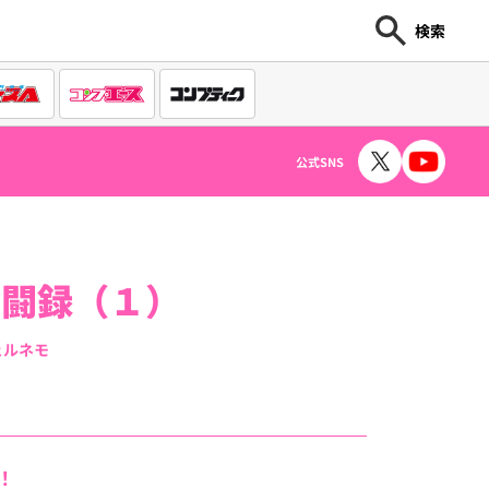
検索
公式SNS
奮闘録（１）
ェルネモ
！