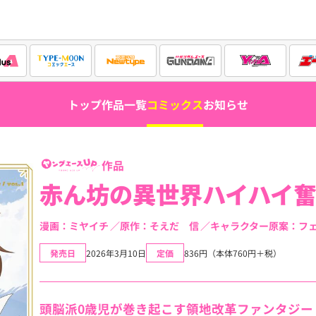
トップ
作品一覧
コミックス
お知らせ
作品
赤ん坊の異世界ハイハイ
漫画：ミヤイチ
原作：そえだ 信
キャラクター原案：フ
発売日
2026年3月10日
定価
836円（本体760円＋税）
頭脳派0歳児が巻き起こす領地改革ファンタジー