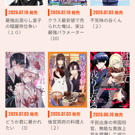
2026.07.10
2026.07.10
2026.07.03
発売
発売
発売
最強出涸らし皇子
クラス最安値で売
不気味の谷くん
の暗躍帝位争い
られた俺は、実は
（２）
（１０）
最強パラメーター
（10）
2026.07.03
2026.07.03
発売
発売
2026.06.10
発売
どうか君に暴かれ
後宮冥府の料理人
平民出身の帝国将
たい （3）
（２）
官、無能な貴族上
官を蹂躙して成り