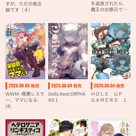
を追放されたら、
すが、ただの貧乏
魔王のお膝元で超
娘です（４）
絶効果のマジック
アイテム作り放題
になりました (７)
2026.08.04
2026.08.04
2026.08.04
発売
発売
発売
ＷＷＭ -極悪レスラ
Dolls Nest:ORPHA
ＨＯＬＥ ＵＰ
ー、ママになる-
NS 1
ＧＡＭＥＲＳ １
(4)