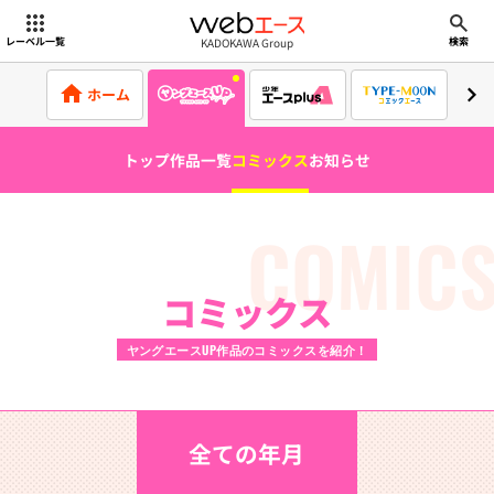
webエース
KADOKAWA Group
レーベル一覧
検索
ホーム
トップ
作品一覧
コミックス
お知らせ
COMIC
コミックス
ヤングエースUP作品のコミックスを紹介！
全ての年月