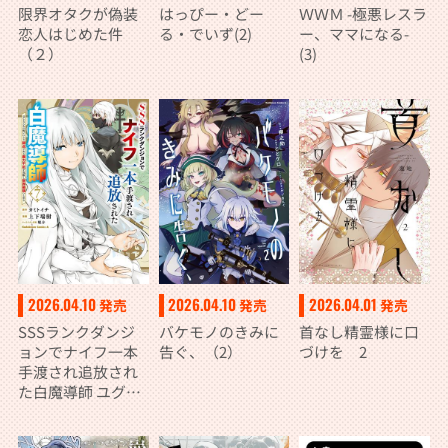
限界オタクが偽装
はっぴー・どー
ＷＷＭ -極悪レスラ
恋人はじめた件
る・でいず(2)
ー、ママになる-
（２）
(3)
2026.04.10
2026.04.10
2026.04.01
発売
発売
発売
SSSランクダンジ
バケモノのきみに
首なし精霊様に口
ョンでナイフ一本
告ぐ、（2）
づけを 2
手渡され追放され
た白魔導師 ユグド
ラシルの呪いによ
り弱点である魔力