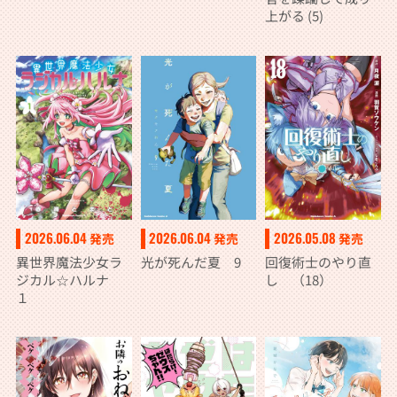
上がる (5)
2026.06.04
2026.06.04
2026.05.08
発売
発売
発売
異世界魔法少女ラ
光が死んだ夏 9
回復術士のやり直
ジカル☆ハルナ
し （18）
１