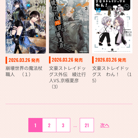
不足を克服し世界
最強へと至る 7
2026.03.26
2026.03.26
2026.03.26
発売
発売
発売
文豪ストレイドッ
文豪ストレイドッ
崩壊世界の魔法杖
グス外伝 綾辻行
グス わん！ （1
職人 （１）
人VS.京極夏彦
5）
（3）
1
2
3
...
21
次へ