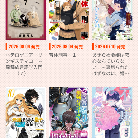
2026.08.04
2026.08.04
2026.07.10
発売
発売
発売
ヘテロゲニア リ
育休刑事 １
あきらめ令嬢は恋
ンギスティコ ～
心なんていらな
異種族言語学入門
い。～裏切られた
～ （７）
はずなのに、婚約
者からの溺愛が止
まりません！～
（２）