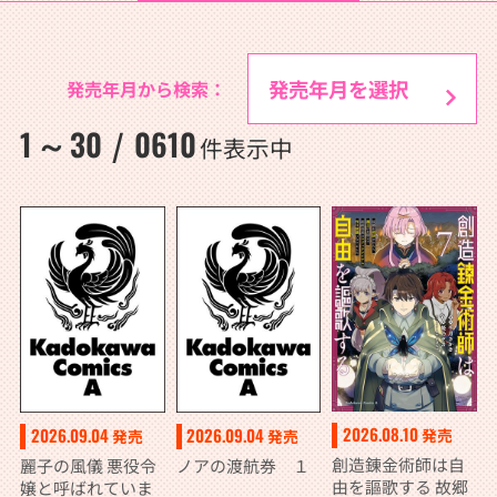
発売年月から検索：
1
30
0610
～
/
件表示中
2026.08.10
2026.09.04
2026.09.04
発売
発売
発売
創造錬金術師は自
麗子の風儀 悪役令
ノアの渡航券 １
由を謳歌する 故郷
嬢と呼ばれていま