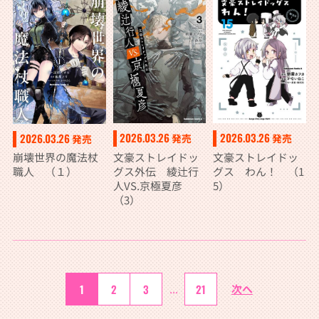
不足を克服し世界
最強へと至る 7
2026.03.26
2026.03.26
2026.03.26
発売
発売
発売
文豪ストレイドッ
文豪ストレイドッ
崩壊世界の魔法杖
グス外伝 綾辻行
グス わん！ （1
職人 （１）
人VS.京極夏彦
5）
（3）
1
2
3
...
21
次へ