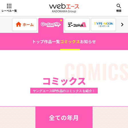
webエース
KADOKAWA Group
レーベル一覧
検索
ホーム
トップ
作品一覧
コミックス
お知らせ
COMIC
コミックス
ヤングエースUP作品のコミックスを紹介！
全ての年月