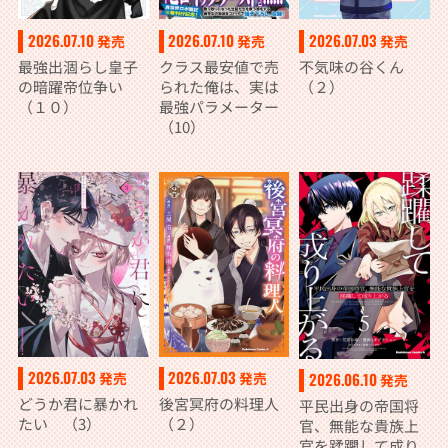
2026.07.10
2026.07.10
2026.07.03
発売
発売
発売
最強出涸らし皇子
クラス最安値で売
不気味の谷くん
の暗躍帝位争い
られた俺は、実は
（２）
（１０）
最強パラメーター
（10）
2026.07.03
2026.07.03
発売
発売
2026.06.10
発売
どうか君に暴かれ
後宮冥府の料理人
平民出身の帝国将
たい （3）
（２）
官、無能な貴族上
官を蹂躙して成り