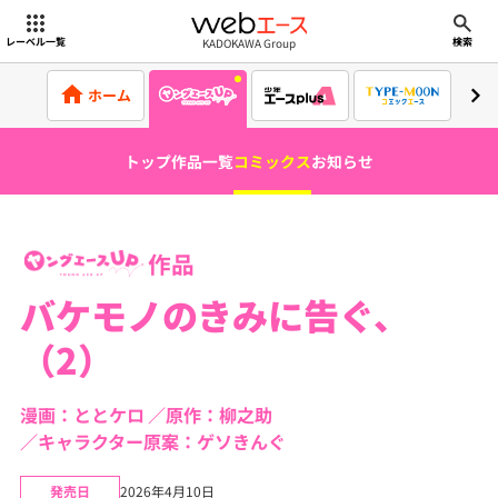
webエース
KADOKAWA Group
レーベル一覧
検索
ホーム
トップ
作品一覧
コミックス
お知らせ
作品
バケモノのきみに告ぐ、
（2）
漫画：ととケロ
原作：柳之助
キャラクター原案：ゲソきんぐ
発売日
2026年4月10日