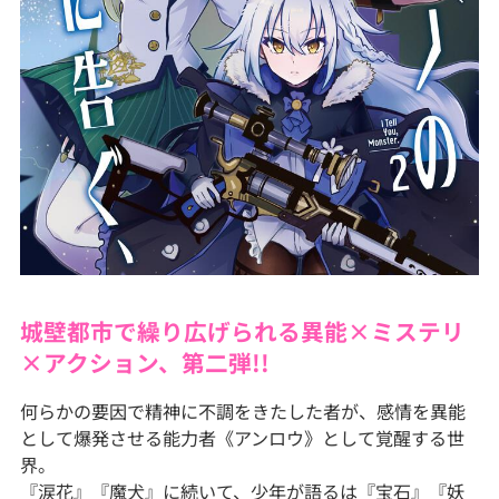
城壁都市で繰り広げられる異能×ミステリ
×アクション、第二弾!!
何らかの要因で精神に不調をきたした者が、感情を異能
として爆発させる能力者《アンロウ》として覚醒する世
界。
『涙花』『魔犬』に続いて、少年が語るは『宝石』『妖