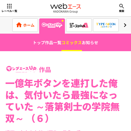
webエース
KADOKAWA Group
レーベル一覧
検索
ホーム
トップ
作品一覧
コミックス
お知らせ
作品
一億年ボタンを連打した俺
は、気付いたら最強になっ
ていた ～落第剣士の学院無
双～ （６）