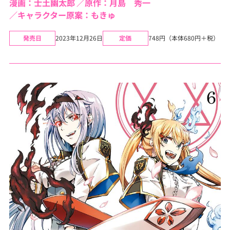
漫画：士土幽太郎
原作：月島 秀一
キャラクター原案：もきゅ
発売日
2023年12月26日
定価
748円（本体680円＋税）