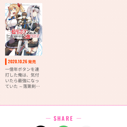
（４）
（３）
（２）
2020.10.26
発売
一億年ボタンを連
打した俺は、気付
いたら最強になっ
ていた ～落第剣士
の学院無双～
（１）
SHARE