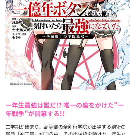
一年生最強は誰だ!? 唯一の座をかけた"一
年戦争"が開幕する!!
二学期が始まり、高等部の全剣術学院が出場する剣術の
祭典「剣王祭」が迫る中、その出場枠を懸けた一年生た