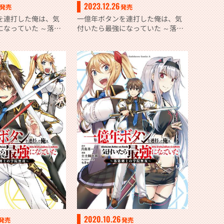
2023.12.26
発売
発売
を連打した俺は、気
一億年ボタンを連打した俺は、気
になっていた ～落第
付いたら最強になっていた ～落第
双～ （７）
剣士の学院無双～ （６）
2020.10.26
発売
発売