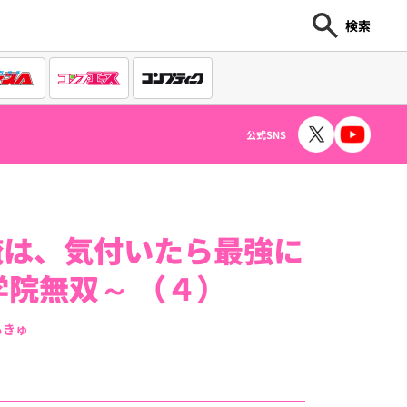
検索
公式SNS
俺は、気付いたら最強に
学院無双～ （４）
もきゅ