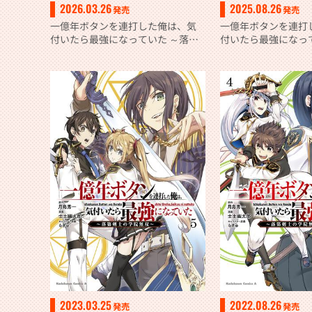
2026.03.26
2025.08.26
発売
発売
一億年ボタンを連打した俺は、気
一億年ボタンを連打
付いたら最強になっていた ～落第
付いたら最強になっ
剣士の学院無双～ （１０）
剣士の学院無双～ （
2023.03.25
2022.08.26
発売
発売