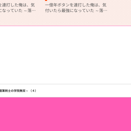
を連打した俺は、気
一億年ボタンを連打した俺は、気
になっていた ～落第
付いたら最強になっていた ～落第
双～ （２）
剣士の学院無双～ （１）
落第剣士の学院無双～ （４）