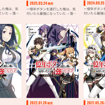
2024.09.25
2025.03.24
発売
した俺は、気
一億年ボタン
一億年ボタンを連打した俺は、気
ていた ～落第
付いたら最強
付いたら最強になっていた ～落第
９）
剣士の学院無
剣士の学院無双～ （８）
2022.01.26
2021.05.26
発売