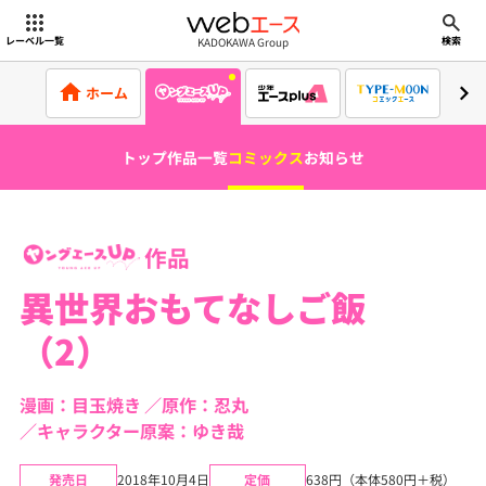
webエース
KADOKAWA Group
レーベル一覧
検索
ホーム
トップ
作品一覧
コミックス
お知らせ
作品
異世界おもてなしご飯
（2）
漫画：目玉焼き
原作：忍丸
キャラクター原案：ゆき哉
発売日
2018年10月4日
定価
638円（本体580円＋税）