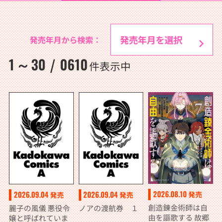
発売年月から検索：
1
30
0610
～
/
件表示中
2026.08.10
2026.09.04
2026.09.04
発売
発売
発売
創造錬金術師は自
麗子の風儀 悪役令
ノアの渡航券 １
由を謳歌する 故郷
嬢と呼ばれていま