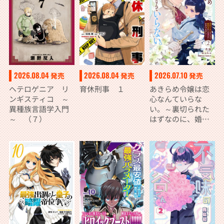
2026.08.04
2026.08.04
2026.07.10
発売
発売
発売
ヘテロゲニア リ
育休刑事 １
あきらめ令嬢は恋
ンギスティコ ～
心なんていらな
異種族言語学入門
い。～裏切られた
～ （７）
はずなのに、婚約
者からの溺愛が止
まりません！～
（２）