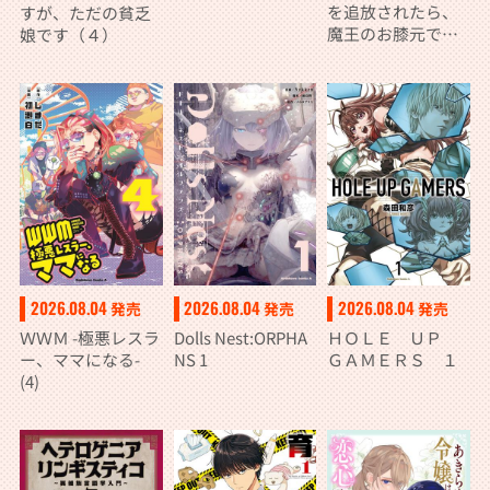
を追放されたら、
すが、ただの貧乏
魔王のお膝元で超
娘です（４）
絶効果のマジック
アイテム作り放題
になりました (７)
2026.08.04
2026.08.04
2026.08.04
発売
発売
発売
ＷＷＭ -極悪レスラ
Dolls Nest:ORPHA
ＨＯＬＥ ＵＰ
ー、ママになる-
NS 1
ＧＡＭＥＲＳ １
(4)