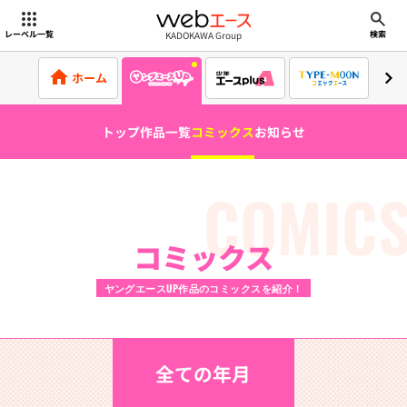
webエース
KADOKAWA Group
レーベル一覧
検索
ホーム
トップ
作品一覧
コミックス
お知らせ
COMIC
コミックス
ヤングエースUP作品のコミックスを紹介！
全ての年月