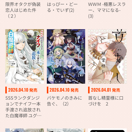
限界オタクが偽装
はっぴー・どー
ＷＷＭ -極悪レスラ
恋人はじめた件
る・でいず(2)
ー、ママになる-
（２）
(3)
2026.04.10
2026.04.10
2026.04.01
発売
発売
発売
SSSランクダンジ
バケモノのきみに
首なし精霊様に口
ョンでナイフ一本
告ぐ、（2）
づけを 2
手渡され追放され
た白魔導師 ユグド
ラシルの呪いによ
り弱点である魔力