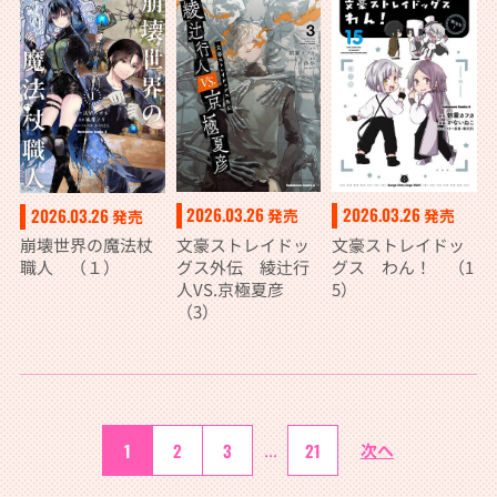
不足を克服し世界
最強へと至る 7
2026.03.26
2026.03.26
2026.03.26
発売
発売
発売
文豪ストレイドッ
文豪ストレイドッ
崩壊世界の魔法杖
グス外伝 綾辻行
グス わん！ （1
職人 （１）
人VS.京極夏彦
5）
（3）
1
2
3
...
21
次へ