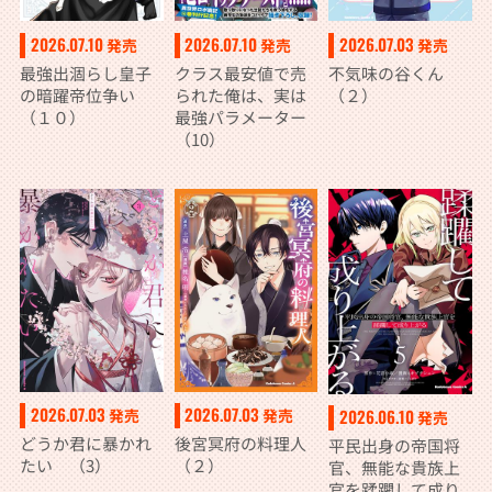
2026.07.10
2026.07.10
2026.07.03
発売
発売
発売
最強出涸らし皇子
クラス最安値で売
不気味の谷くん
の暗躍帝位争い
られた俺は、実は
（２）
（１０）
最強パラメーター
（10）
2026.07.03
2026.07.03
発売
発売
2026.06.10
発売
どうか君に暴かれ
後宮冥府の料理人
平民出身の帝国将
たい （3）
（２）
官、無能な貴族上
官を蹂躙して成り