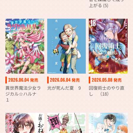
上がる (5)
2026.06.04
2026.06.04
2026.05.08
発売
発売
発売
異世界魔法少女ラ
光が死んだ夏 9
回復術士のやり直
ジカル☆ハルナ
し （18）
１